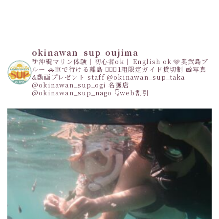
okinawan_sup_oujima
🌴沖縄マリン体験｜初心者ok｜ English ok
🩵奥武島ブ
ルー
🚗車で行ける離島
👩‍❤️‍👩1組限定ガイド貸切制
📸写真
&動画プレゼント
staff
@okinawan_sup_taka
@okinawan_sup_ogi
名護店
@okinawan_sup_nago
👇web割引