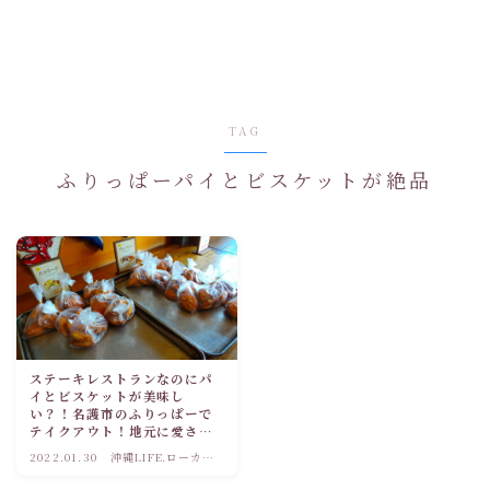
TAG
ふりっぱーパイとビスケットが絶品
ステーキレストランなのにパ
イとビスケットが美味し
い？！名護市のふりっぱーで
テイクアウト！地元に愛され
るハワイテイストのお店
2022.01.30
沖縄LIFE.ローカル
観光情報