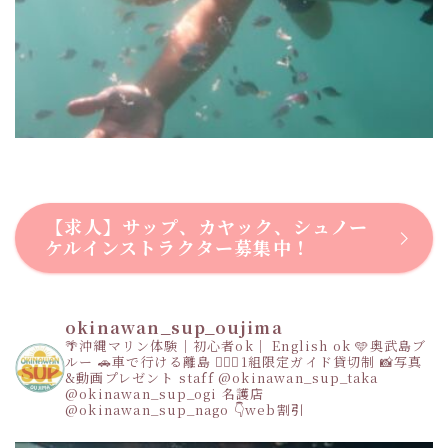
【求人】サップ、カヤック、シュノー
ケルインストラクター募集中！
okinawan_sup_oujima
🌴沖縄マリン体験｜初心者ok｜ English ok
🩵奥武島ブ
ルー
🚗車で行ける離島
👩‍❤️‍👩1組限定ガイド貸切制
📸写真
&動画プレゼント
staff
@okinawan_sup_taka
@okinawan_sup_ogi
名護店
@okinawan_sup_nago
👇web割引