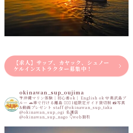
【求人】サップ、カヤック、シュノー
ケルインストラクター募集中！
okinawan_sup_oujima
🌴沖縄マリン体験｜初心者ok｜ English ok
🩵奥武島ブ
ルー
🚗車で行ける離島
👩‍❤️‍👩1組限定ガイド貸切制
📸写真
&動画プレゼント
staff
@okinawan_sup_taka
@okinawan_sup_ogi
名護店
@okinawan_sup_nago
👇web割引