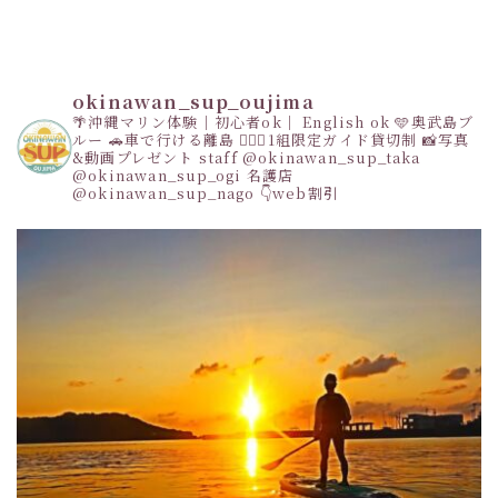
okinawan_sup_oujima
🌴沖縄マリン体験｜初心者ok｜ English ok
🩵奥武島ブ
ルー
🚗車で行ける離島
👩‍❤️‍👩1組限定ガイド貸切制
📸写真
&動画プレゼント
staff
@okinawan_sup_taka
@okinawan_sup_ogi
名護店
@okinawan_sup_nago
👇web割引