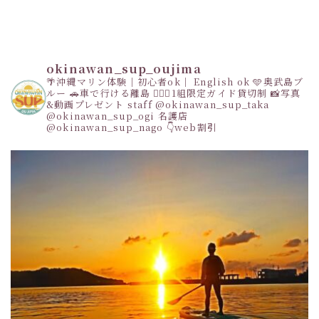
okinawan_sup_oujima
🌴沖縄マリン体験｜初心者ok｜ English ok
🩵奥武島ブ
ルー
🚗車で行ける離島
👩‍❤️‍👩1組限定ガイド貸切制
📸写真
&動画プレゼント
staff
@okinawan_sup_taka
@okinawan_sup_ogi
名護店
@okinawan_sup_nago
👇web割引