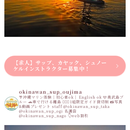
【求人】サップ、カヤック、シュノー
ケルインストラクター募集中！
okinawan_sup_oujima
🌴沖縄マリン体験｜初心者ok｜ English ok
🩵奥武島ブ
ルー
🚗車で行ける離島
👩‍❤️‍👩1組限定ガイド貸切制
📸写真
&動画プレゼント
staff
@okinawan_sup_taka
@okinawan_sup_ogi
名護店
@okinawan_sup_nago
👇web割引