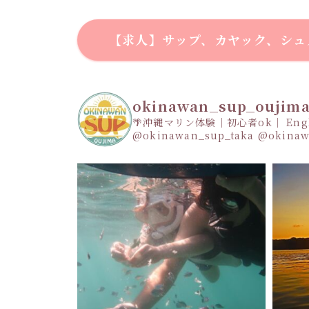
【求人】サップ、カヤック、シュ
okinawan_sup_oujim
🌴沖縄マリン体験｜初心者ok｜ Engli
@okinawan_sup_taka
@okinaw