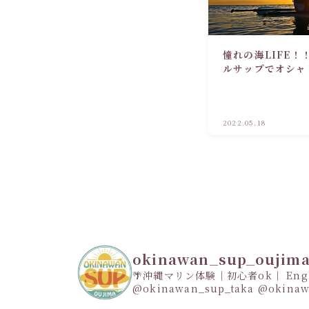
憧れの海LIFE
ルサップでオシャ
め5選！
2022.05.18
okinawan_sup_oujim
🌴沖縄マリン体験｜初心者ok｜ Engli
@okinawan_sup_taka
@okinaw