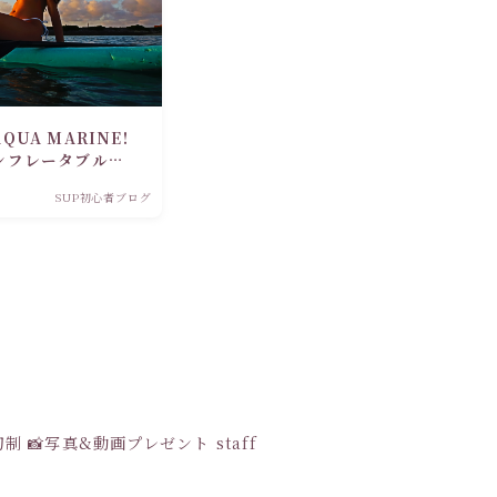
UA MARINE!
ンフレータブルサ
SUP初心者ブログ
貸切制
📸写真&動画プレゼント
staff