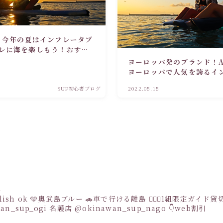
！！今年の夏はインフレータブ
レに海を楽しもう！おすす
ヨーロッパ発のブランド！AQ
ヨーロッパで人気を誇るイ
ップ！！
SUP初心者ブログ
2022.05.15
a
sh ok
🩵奥武島ブルー
🚗車で行ける離島
👩‍❤️‍👩1組限定ガイド
an_sup_ogi
名護店
@okinawan_sup_nago
👇web割引