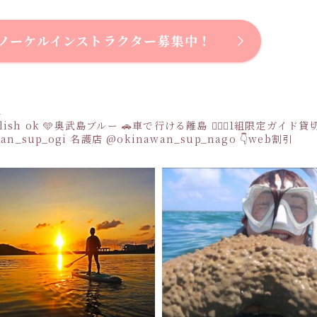
ノーケルインストラクター募集中！
a
sh ok
🩵奥武島ブルー
🚗車で行ける離島
👩‍❤️‍👩1組限定ガイド
an_sup_ogi
名護店
@okinawan_sup_nago
👇web割引
Instagram でフォロー
さらに読み込む