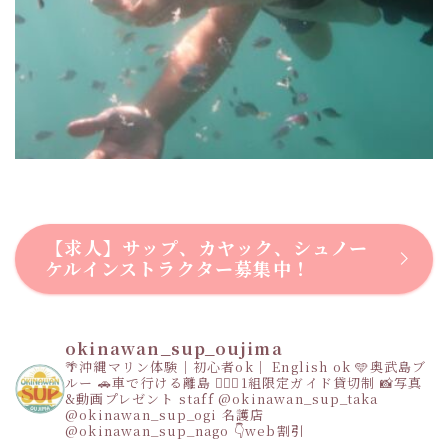
【求人】サップ、カヤック、シュノー
ケルインストラクター募集中！
okinawan_sup_oujima
🌴沖縄マリン体験｜初心者ok｜ English ok
🩵奥武島ブ
ルー
🚗車で行ける離島
👩‍❤️‍👩1組限定ガイド貸切制
📸写真
&動画プレゼント
staff
@okinawan_sup_taka
@okinawan_sup_ogi
名護店
@okinawan_sup_nago
👇web割引