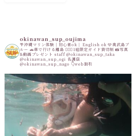
観光情報
okinawan_sup_oujima
🌴沖縄マリン体験｜初心者ok｜ English ok
🩵奥武島ブ
ルー
🚗車で行ける離島
👩‍❤️‍👩1組限定ガイド貸切制
📸写真
&動画プレゼント
staff
@okinawan_sup_taka
@okinawan_sup_ogi
名護店
@okinawan_sup_nago
👇web割引