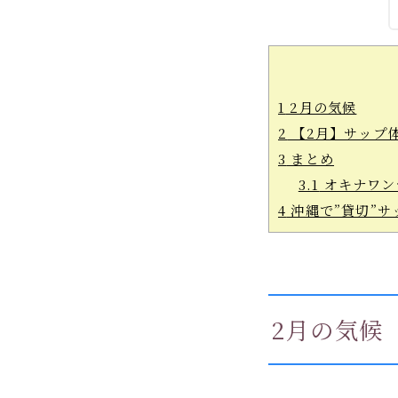
1
2月の気候
2
【2月】サップ
3
まとめ
3.1
オキナワ
4
沖縄で”貸切”サッ
2月の気候