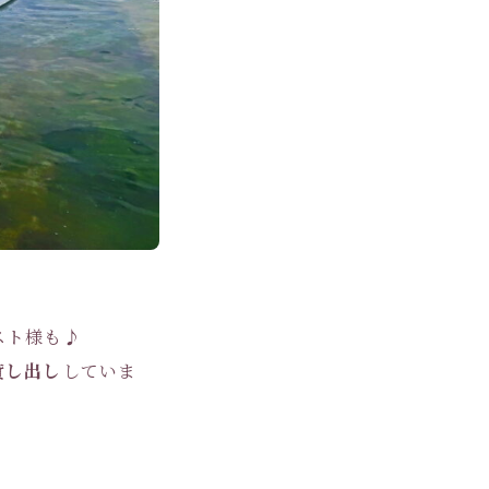
スト様も♪
貸し出し
していま