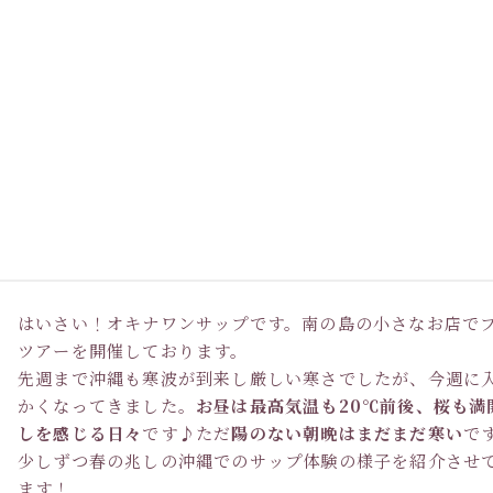
はいさい！オキナワンサップです。南の島の小さなお店で
ツアーを開催しております。
先週まで沖縄も寒波が到来し厳しい寒さでしたが、今週に
かくなってきました。
お昼は最高気温も20℃前後、桜も満
しを感じる日々
です♪ただ
陽のない朝晩はまだまだ寒い
で
少しずつ春の兆しの沖縄でのサップ体験の様子を紹介させ
ます！