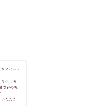
プライベート
入り少し暖
開で春の兆
す！
ていただき