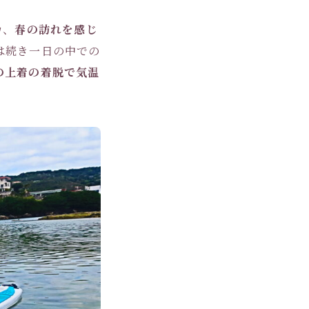
カ、
春の訪れを感じ
は続き一日の中での
の上着の着脱で気温