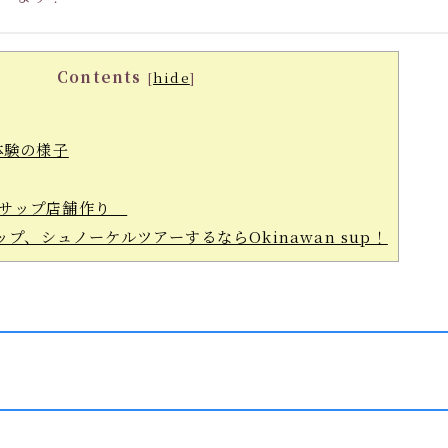
Contents
[
hide
]
体験の様子
ンサップ店舗作り
プ、シュノーケルツアーするならOkinawan sup！