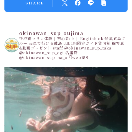
SHARE
okinawan_sup_oujima
🌴沖縄マリン体験｜初心者ok｜ English ok
🩵奥武島ブ
ルー
🚗車で行ける離島
👩‍❤️‍👩1組限定ガイド貸切制
📸写真
&動画プレゼント
staff
@okinawan_sup_taka
@okinawan_sup_ogi
名護店
@okinawan_sup_nago
👇web割引