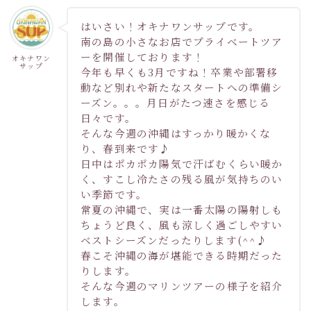
はいさい！オキナワンサップです。
南の島の小さなお店でプライベートツア
ーを開催しております！
オキナワン
サップ
今年も早くも3月ですね！卒業や部署移
動など別れや新たなスタートへの準備シ
ーズン。。。月日がたつ速さを感じる
日々です。
そんな今週の沖縄はすっかり暖かくな
り、春到来です♪
日中はポカポカ陽気で汗ばむくらい暖か
く、すこし冷たさの残る風が気持ちのい
い季節です。
常夏の沖縄で、実は一番太陽の陽射しも
ちょうど良く、風も涼しく過ごしやすい
ベストシーズンだったりします(^^♪
春こそ沖縄の海が堪能できる時期だった
りします。
そんな今週のマリンツアーの様子を紹介
します。