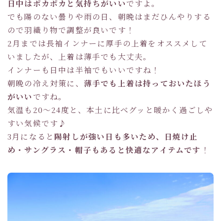
日中はポカポカと気持ちがいい
ですよ。
でも陽のない曇りや雨の日、朝晩はまだひんやりする
ので羽織り物で調整が良いです！
2月までは長袖インナーに厚手の上着をオススメして
いましたが、上着は薄手でも大丈夫。
インナーも日中は半袖でもいいですね！
朝晩の冷え対策に、
薄手でも上着は持っておいたほう
がいい
ですね。
気温も20～24度と、本土に比べグッと暖かく過ごしや
すい気候です♪
3月になると
陽射しが強い日も多いため、日焼け止
め・サングラス・帽子もあると快適なアイテムです
！