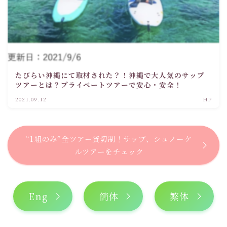
たびらい沖縄にて取材された？！沖縄で大人気のサップ
ツアーとは？プライベートツアーで安心・安全！
2021.09.12
HP
“1組のみ”全ツアー貸切制！サップ、シュノーケ
ルツアーをチェック
Eng
簡体
繁体