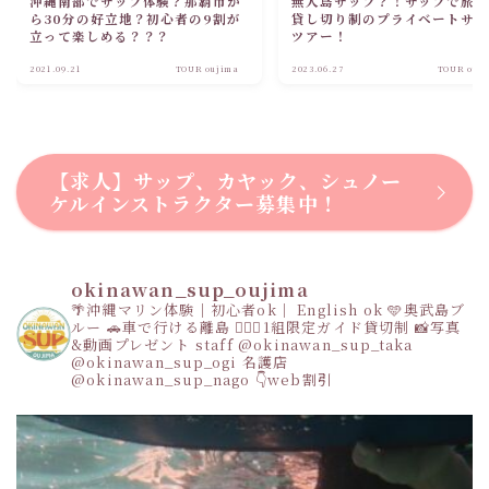
沖縄南部でサップ体験？那覇市か
無人島サップ？！サップで旅
ら30分の好立地？初心者の9割が
貸し切り制のプライベートサ
立って楽しめる？？？
ツアー！
2021.09.21
TOUR oujima
2023.06.27
TOUR ouj
【求人】サップ、カヤック、シュノー
ケルインストラクター募集中！
okinawan_sup_oujima
🌴沖縄マリン体験｜初心者ok｜ English ok
🩵奥武島ブ
ルー
🚗車で行ける離島
👩‍❤️‍👩1組限定ガイド貸切制
📸写真
&動画プレゼント
staff
@okinawan_sup_taka
@okinawan_sup_ogi
名護店
@okinawan_sup_nago
👇web割引