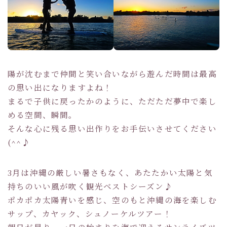
陽が沈むまで仲間と笑い合いながら遊んだ時間は最高
の思い出になりますよね！
まるで子供に戻ったかのように、ただただ夢中で楽し
める空間、瞬間。
そんな心に残る思い出作りをお手伝いさせてください
(^^♪
3月は沖縄の厳しい暑さもなく、あたたかい太陽と気
持ちのいい風が吹く観光ベストシーズン♪
ポカポカ太陽青いを感じ、空のもと沖縄の海を楽しむ
サップ、カヤック、シュノーケルツアー！
朝日が昇り、一日の始まりを海で迎えるサンライズツ