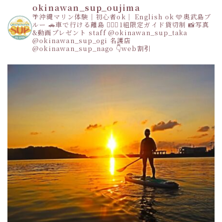
okinawan_sup_oujima
🌴沖縄マリン体験｜初心者ok｜ English ok
🩵奥武島ブ
ルー
🚗車で行ける離島
👩‍❤️‍👩1組限定ガイド貸切制
📸写真
&動画プレゼント
staff
@okinawan_sup_taka
@okinawan_sup_ogi
名護店
@okinawan_sup_nago
👇web割引