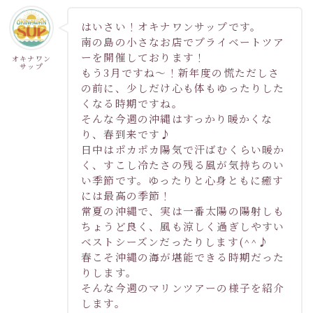
はいさい！オキナワンサップです。
南の島の小さなお店でプライベートツア
ーを開催しております！
オキナワン
サップ
もう3月ですね～！新年度の慌ただしさ
の前に、少しだけ心も体もゆったりした
くなる時期ですね。
そんな今週の沖縄はすっかり暖かくな
り、春到来です♪
日中はポカポカ陽気で汗ばむくらい暖か
く、すこし冷たさの残る風が気持ちのい
い季節です。ゆったりと心身ともに癒す
には最高の季節！
常夏の沖縄で、実は一番太陽の陽射しも
ちょうど良く、風も涼しく過ぎしやすい
ベストシーズンだったりします(^^♪
春こそ沖縄の海が堪能できる時期だった
りします。
そんな今週のマリンツアーの様子を紹介
します。