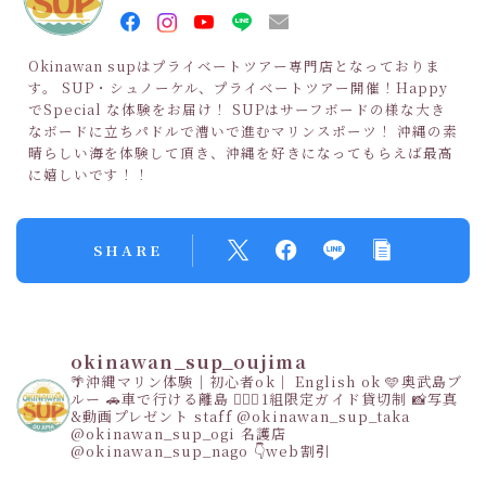
Okinawan supはプライベートツアー専門店となっておりま
す。 SUP・シュノーケル、プライベートツアー開催！Happy
でSpecial な体験をお届け！ SUPはサーフボードの様な大き
なボードに立ちパドルで漕いで進むマリンスポーツ！ 沖縄の素
晴らしい海を体験して頂き、沖縄を好きになってもらえば最高
に嬉しいです！！
SHARE
okinawan_sup_oujima
🌴沖縄マリン体験｜初心者ok｜ English ok
🩵奥武島ブ
ルー
🚗車で行ける離島
👩‍❤️‍👩1組限定ガイド貸切制
📸写真
&動画プレゼント
staff
@okinawan_sup_taka
@okinawan_sup_ogi
名護店
@okinawan_sup_nago
👇web割引