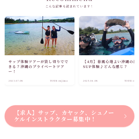
こんな記事も読まれています！
サップ体験ツアーが貸し切りでで
【4月】春風心地よい沖縄の海
きる？沖縄のプライベートツア
SUP体験♪どんな感じ？
ー！
2023.07.08
TOUR oujima
2025.04.08
TOUR ouj
【求人】サップ、カヤック、シュノー
ケルインストラクター募集中！