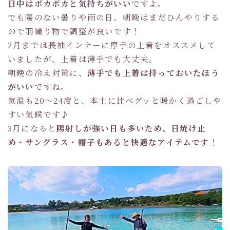
日中はポカポカと気持ちがいい
ですよ。
でも陽のない曇りや雨の日、朝晩はまだひんやりする
ので羽織り物で調整が良いです！
2月までは長袖インナーに厚手の上着をオススメして
いましたが、上着は薄手でも大丈夫。
朝晩の冷え対策に、
薄手でも上着は持っておいたほう
がいい
ですね。
気温も20～24度と、本土に比べグッと暖かく過ごしや
すい気候です♪
3月になると
陽射しが強い日も多いため、日焼け止
め・サングラス・帽子もあると快適なアイテムです
！