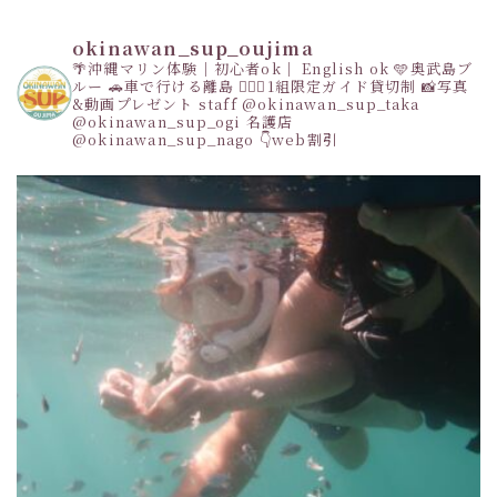
okinawan_sup_oujima
🌴沖縄マリン体験｜初心者ok｜ English ok
🩵奥武島ブ
ルー
🚗車で行ける離島
👩‍❤️‍👩1組限定ガイド貸切制
📸写真
&動画プレゼント
staff
@okinawan_sup_taka
@okinawan_sup_ogi
名護店
@okinawan_sup_nago
👇web割引