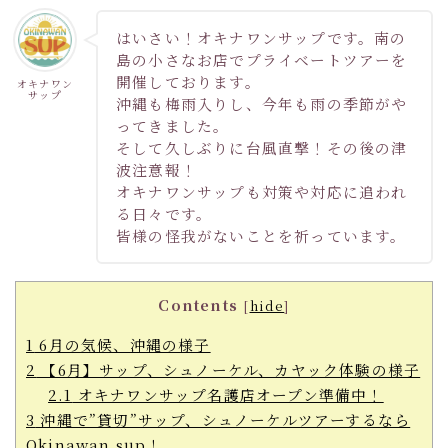
はいさい！オキナワンサップです。南の
島の小さなお店でプライベートツアーを
開催しております。
オキナワン
サップ
沖縄も梅雨入りし、今年も雨の季節がや
ってきました。
そして久しぶりに台風直撃！その後の津
波注意報！
オキナワンサップも対策や対応に追われ
る日々です。
皆様の怪我がないことを祈っています。
Contents
[
hide
]
1
6月の気候、沖縄の様子
2
【6月】サップ、シュノーケル、カヤック体験の様子
2.1
オキナワンサップ名護店オープン準備中！
3
沖縄で”貸切”サップ、シュノーケルツアーするなら
Okinawan sup！