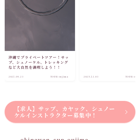
沖縄でプライベートツアー！サッ
プ、シュノーケル、トレッキング
など大自然を満喫しよう！！
2021.09.23
TOUR oujima
2025.12.03
TOUR ouj
【求人】サップ、カヤック、シュノー
ケルインストラクター募集中！
okinawan_sup_oujima