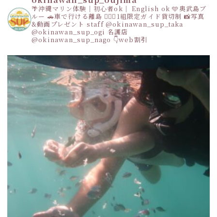
🌴沖縄マリン体験｜初心者ok｜ English ok
🩵奥武島ブ
ルー
🚗車で行ける離島
👩‍❤️‍👩1組限定ガイド貸切制
📸写真
&動画プレゼント
staff
@okinawan_sup_taka
@okinawan_sup_ogi
名護店
@okinawan_sup_nago
👇web割引