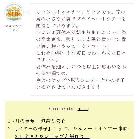
はいさい！オキナワンサップです。南の
島の小さなお店でプライベートツアーを
開催しております。
オキナワン
サップ
いよいよ夏休みが始まりましたね～！海
の季節到来、照りつく太陽と青い空に青
い海♪時々やってくるスコール！
これぞ沖縄～！な毎日でわくわくな日々
です(^^♪
夏休みを迎え、いつも以上に賑わいをみ
せる沖縄での、
今週のサップ体験&シュノーケルの様子
を紹介させていただきます！
Contents
[
hide
]
1
7月の気候、沖縄の様子
2
【ツアーの様子】サップ、シュノーケルツアー体験
2.1
オキナワンサップ店舗作り