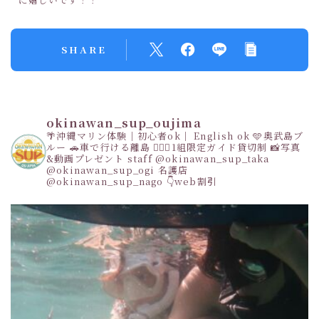
SHARE
okinawan_sup_oujima
🌴沖縄マリン体験｜初心者ok｜ English ok
🩵奥武島ブ
ルー
🚗車で行ける離島
👩‍❤️‍👩1組限定ガイド貸切制
📸写真
&動画プレゼント
staff
@okinawan_sup_taka
@okinawan_sup_ogi
名護店
@okinawan_sup_nago
👇web割引