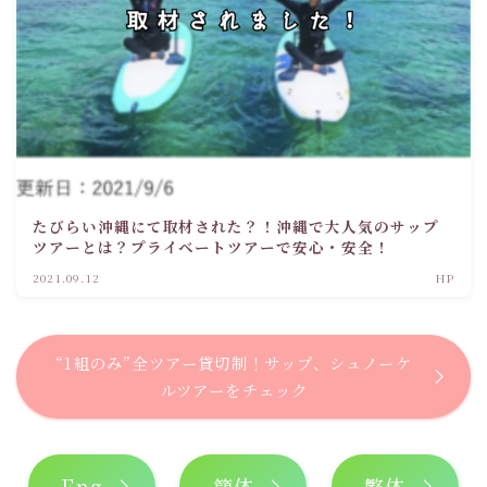
たびらい沖縄にて取材された？！沖縄で大人気のサップ
ツアーとは？プライベートツアーで安心・安全！
2021.09.12
HP
“1組のみ”全ツアー貸切制！サップ、シュノーケ
ルツアーをチェック
Eng
簡体
繁体