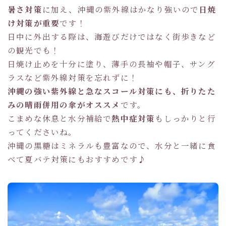
暑さ対策
に加え、沖縄の紫外線はかなり強いので
日焼
け対策が重要
です！
日中に外出する際は、海遊びだけではなく街歩きなど
の観光でも！
日焼け止めを十分に塗り、薄手の長袖や帽子、サング
ラスなど紫外線対策を忘れずに！
沖縄の強い紫外線と急なスコール対策にも、折りたた
みの晴雨併用の傘がオススメ
です。
こまめな休息と水分補給で
熱中症対策
もしっかりと行
ってくださいね。
沖縄の黒糖はミネラルも豊富なので、水分と一緒に食
べて夏バテ対策にもおすすめです♪