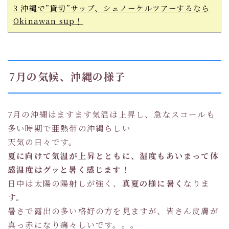
3
沖縄で”貸切”サップ、シュノーケルツアーするなら
Okinawan sup！
7月の気候、沖縄の様子
7月の沖縄はますます気温は上昇し、急なスコールも
多い時期で亜熱帯の沖縄らしい
天気の日々です。
夏に向けて気温が上昇とともに、湿度もあいまって体
感温度はグッと暑く感じます！
日中は太陽の陽射しが強く、
真夏の様に暑く
なりま
す。
暑さで露出の多い格好の方を見ますが、皆さん皮膚が
真っ赤になり痛々しいです。。。