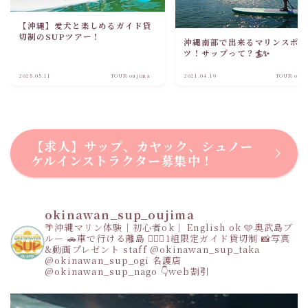
【沖縄】愛犬と楽しめるガイド貸
切制のSUPツアー！
沖縄南部で出来るマリンスポ
ツ！サップって？🏄✨
2025.05.11
TOUR oujima
2021.04.19
TOUR ouj
【求人】サップ、カヤック、シュノー
ケルインストラクター募集中！
okinawan_sup_oujima
🌴沖縄マリン体験｜初心者ok｜ English ok
🩵奥武島ブ
ルー
🚗車で行ける離島
👩‍❤️‍👩1組限定ガイド貸切制
📸写真
&動画プレゼント
staff
@okinawan_sup_taka
@okinawan_sup_ogi
名護店
@okinawan_sup_nago
👇web割引