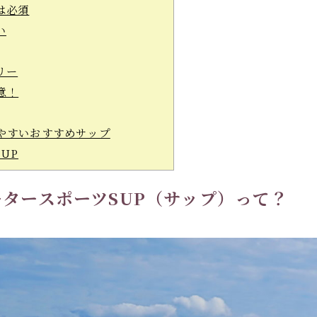
は必須
い
リー
意！
やすいおすすめサップ
SUP
タースポーツSUP（サップ）って？