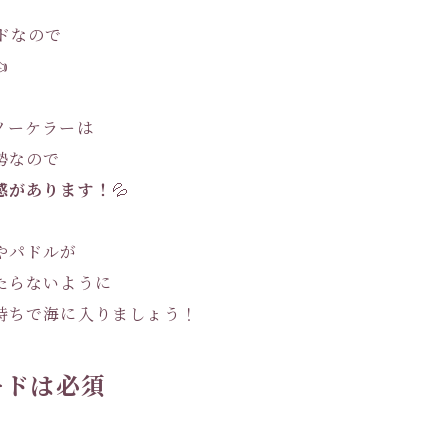
ドなので

ノーケラーは
勢なので
感があります！
💦
やパドルが
たらないように
持ちで海に入りましょう！
ードは必須