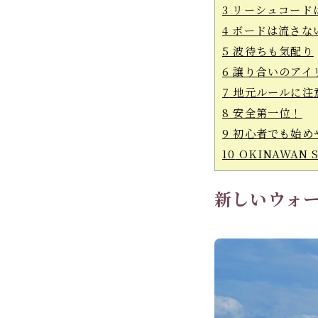
3
リーシュコード
4
ボードは流さな
5
波待ちも気配り
6
譲り合いのアイ
7
地元ルールに注
8
安全第一位！
9
初心者でも始め
10
OKINAWAN 
新しいウォー