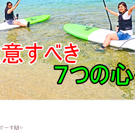
Pでーす🙌✨