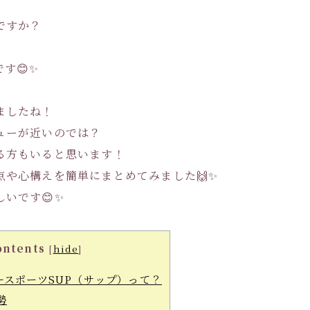
ですか？
す😊✨
ましたね！
ューが近いのでは？
る方もいると思います！
点や心構えを簡単にまとめてみました🙌✨
いです😊✨
ontents
[
hide
]
スポーツSUP（サップ）って？
勢