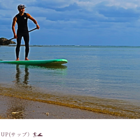
P(サップ）🏄🌊