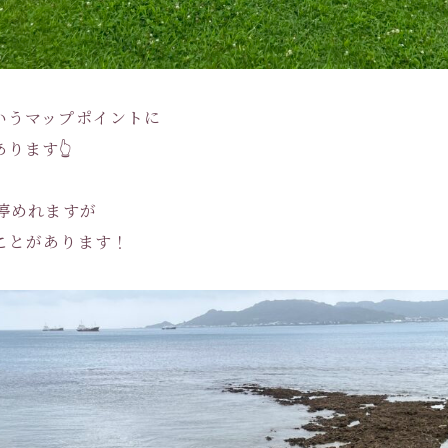
いうマップポイントに
ります👆
停めれますが
ことがあります！