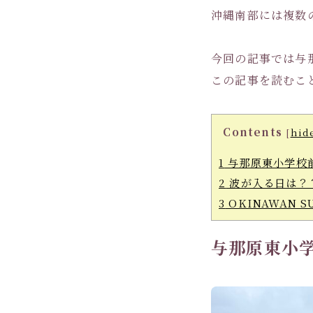
沖縄南部には複数
今回の記事では与
この記事を読むこ
Contents
[
hid
1
与那原東小学校
2
波が入る日は？
3
OKINAWAN S
与那原東小