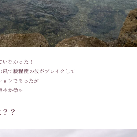
ていなかった！
の風で腰程度の波がブレイクして
ションであったが
やか😊✨
は？？