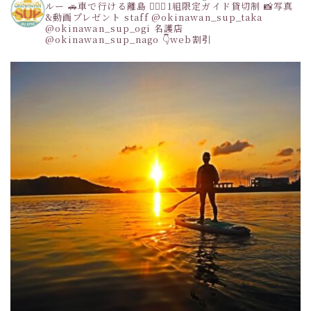
ルー
🚗車で行ける離島
👩‍❤️‍👩1組限定ガイド貸切制
📸写真
&動画プレゼント
staff
@okinawan_sup_taka
@okinawan_sup_ogi
名護店
@okinawan_sup_nago
👇web割引