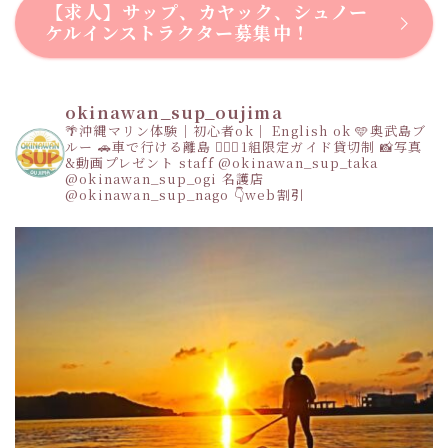
【求人】サップ、カヤック、シュノー
ケルインストラクター募集中！
okinawan_sup_oujima
🌴沖縄マリン体験｜初心者ok｜ English ok
🩵奥武島ブ
ルー
🚗車で行ける離島
👩‍❤️‍👩1組限定ガイド貸切制
📸写真
&動画プレゼント
staff
@okinawan_sup_taka
@okinawan_sup_ogi
名護店
@okinawan_sup_nago
👇web割引