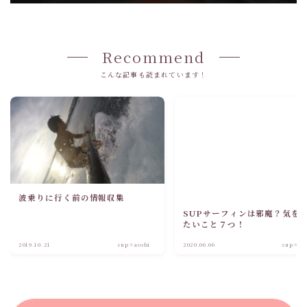
Recommend
こんな記事も読まれています！
波乗りに行く前の情報収集
SUPサーフィンは邪魔？気を
たいこと７つ！
2019.10.21
sup×asobi
2020.06.06
sup×as