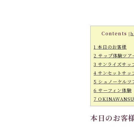
Contents
[
h
1
本日のお客様
2
サップ体験ツア
3
サンライズサッ
4
サンセットサッ
5
シュノーケルツ
6
サーフィン体験
7
OKINAWANS
本日のお客