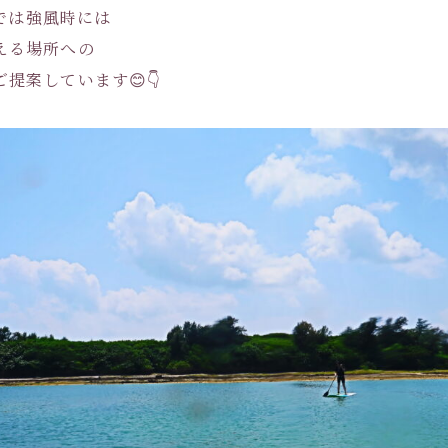
Pでは強風時には
える場所への
提案しています😊👇