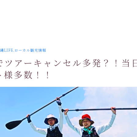
縄LIFE.ローカル観光情報
でツアーキャンセル多発？！当
ト様多数！！