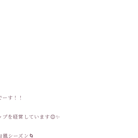
Pでーす！！
ップを経営しています😊✨
風シーズン🌀