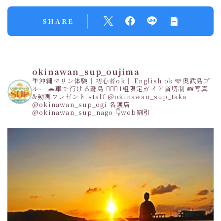
SHARE
okinawan_sup_oujima
🌴沖縄マリン体験｜初心者ok｜ English ok
🩵奥武島ブ
ルー
🚗車で行ける離島
👩‍❤️‍👩1組限定ガイド貸切制
📸写真
&動画プレゼント
staff
@okinawan_sup_taka
@okinawan_sup_ogi
名護店
@okinawan_sup_nago
👇web割引