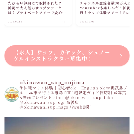
たびらい沖縄にて取材された？！
チャンネル登録者数30万人以
沖縄で大人気のサップツアーと
YouTuberも楽しんだ！沖縄
は？プライベートツアーで安心・
行！サップ体験ツアー！その
安全！
とは？
2021.09.12
HP
2022.12.06
【求人】サップ、カヤック、シュノー
ケルインストラクター募集中！
okinawan_sup_oujima
🌴沖縄マリン体験｜初心者ok｜ English ok
🩵奥武島ブ
ルー
🚗車で行ける離島
👩‍❤️‍👩1組限定ガイド貸切制
📸写真
&動画プレゼント
staff
@okinawan_sup_taka
@okinawan_sup_ogi
名護店
@okinawan_sup_nago
👇web割引