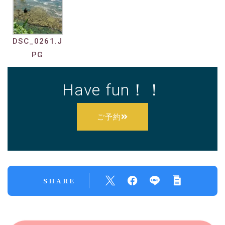
DSC_0261.J
PG
Have fun！！
ご予約
SHARE