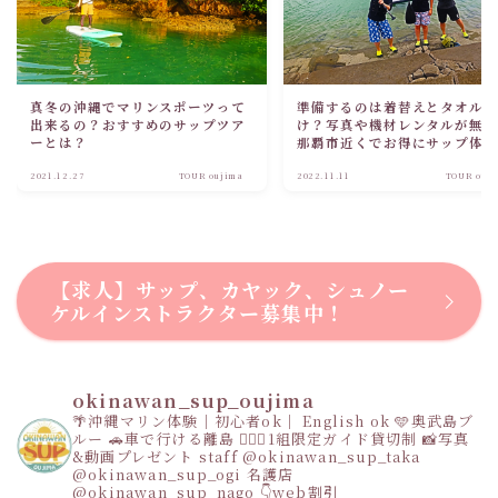
真冬の沖縄でマリンスポーツって
準備するのは着替えとタオル
出来るの？おすすめのサップツア
け？写真や機材レンタルが無
ーとは？
那覇市近くでお得にサップ体
出来る？？
2021.12.27
TOUR oujima
2022.11.11
TOUR ouj
【求人】サップ、カヤック、シュノー
ケルインストラクター募集中！
okinawan_sup_oujima
🌴沖縄マリン体験｜初心者ok｜ English ok
🩵奥武島ブ
ルー
🚗車で行ける離島
👩‍❤️‍👩1組限定ガイド貸切制
📸写真
&動画プレゼント
staff
@okinawan_sup_taka
@okinawan_sup_ogi
名護店
@okinawan_sup_nago
👇web割引