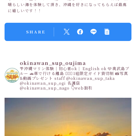
晴らしい海を体験して頂き、沖縄を好きになってもらえば最高
に嬉しいです！！
SHARE
okinawan_sup_oujima
🌴沖縄マリン体験｜初心者ok｜ English ok
🩵奥武島ブ
ルー
🚗車で行ける離島
👩‍❤️‍👩1組限定ガイド貸切制
📸写真
&動画プレゼント
staff
@okinawan_sup_taka
@okinawan_sup_ogi
名護店
@okinawan_sup_nago
👇web割引