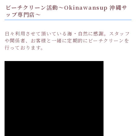
ビーチクリーン活動〜Okinawansup 沖縄サ
ップ専門店〜
日々利用させて頂いている海・自然に感謝。スタッフ
や関係者、お客様と一緒に定期的にビーチクリーンを
行っております。
年間利用者1500人以上
ツアーの空き状況を見る