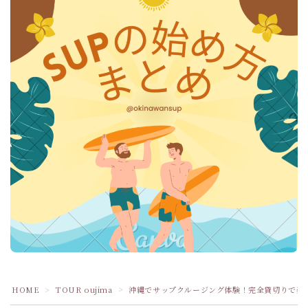
HOME
TOUR oujima
沖縄でサップクルージング体験！完全貸切りで楽
＞
＞