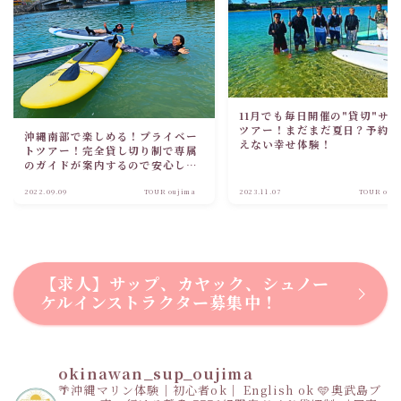
11月でも毎日開催の"貸切"サ
ツアー！まだまだ夏日？予約
沖縄南部で楽しめる！プライベー
えない幸せ体験！
トツアー！完全貸し切り制で専属
のガイドが案内するので安心して
楽しめる😍✨
2022.09.09
TOUR oujima
2023.11.07
TOUR ouj
【求人】サップ、カヤック、シュノー
ケルインストラクター募集中！
okinawan_sup_oujima
🌴沖縄マリン体験｜初心者ok｜ English ok
🩵奥武島ブ