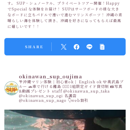
す。 SUP・シュノーケル、プライベートツアー開催！Happy
でSpecial な体験をお届け！ SUPはサーフボードの様な大き
なボードに立ちパドルで漕いで進むマリンスポーツ！ 沖縄の素
晴らしい海を体験して頂き、沖縄を好きになってもらえば最高
に嬉しいです！！
SHARE
okinawan_sup_oujima
🌴沖縄マリン体験｜初心者ok｜ English ok
🩵奥武島ブ
ルー
🚗車で行ける離島
👩‍❤️‍👩1組限定ガイド貸切制
📸写真
&動画プレゼント
staff
@okinawan_sup_taka
@okinawan_sup_ogi
名護店
@okinawan_sup_nago
👇web割引