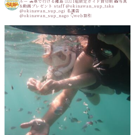
ルー
🚗車で行ける離島
👩‍❤️‍👩1組限定ガイド貸切制
📸写真
&動画プレゼント
staff
@okinawan_sup_taka
@okinawan_sup_ogi
名護店
@okinawan_sup_nago
👇web割引