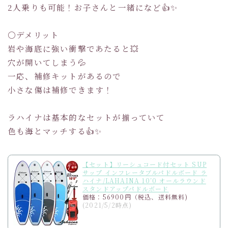
2人乗りも可能！お子さんと一緒になど👍✨
〇デメリット
岩や海底に強い衝撃であたると💥
穴が開いてしまう💦
一応、補修キットがあるので
小さな傷は補修できます！
ラハイナは基本的なセットが揃っていて
色も海とマッチする👍✨
【セット】リーシュコード付セット SUP
サップ インフレータブルパドルボード ラ
ハイナ/LAHAINA 10’0 オールラウンド
スタンドアップパドルボード
価格：56900円（税込、送料無料)
(2021/5/2時点)