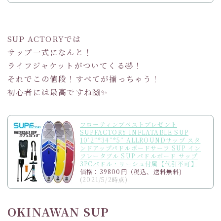
SUP ACTORYでは
サップ一式になんと！
ライフジャケットがついてくる🤣！
それでこの値段！すべてが揃っちゃう！
初心者には最高ですね🙌✨
フローティンブベストプレゼント
SUPFACTORY INFLATABLE SUP
10’2”*34”*5” ALLROUNDサップ スタ
ンドアップパドルボードサーフ SUP イン
フレータブル SUP パドルボード サップ
3PCパドル・リーシュ付属【代引不可】
価格：39800円（税込、送料無料)
(2021/5/2時点)
OKINAWAN SUP