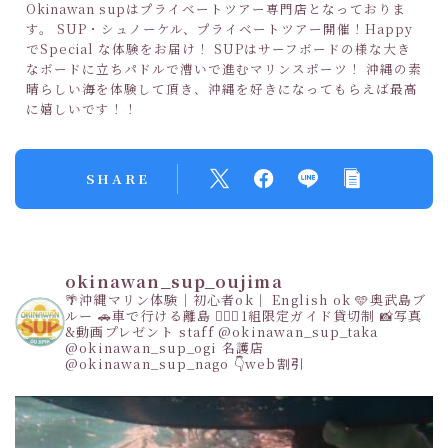
Okinawan supはプライベートツアー専門店となっておりま
す。 SUP・シュノーケル、プライベートツアー開催！Happy
でSpecial な体験をお届け！ SUPはサーフボードの様な大き
なボードに立ちパドルで漕いで進むマリンスポーツ！ 沖縄の素
晴らしい海を体験して頂き、沖縄を好きになってもらえば最高
に嬉しいです！！
SHARE
okinawan_sup_oujima
🌴沖縄マリン体験｜初心者ok｜ English ok
🩵奥武島ブ
ルー
🚗車で行ける離島
👩‍❤️‍👩1組限定ガイド貸切制
📸写真
&動画プレゼント
staff
@okinawan_sup_taka
@okinawan_sup_ogi
名護店
@okinawan_sup_nago
👇web割引