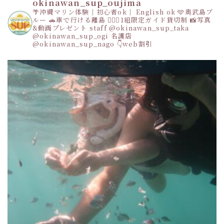
okinawan_sup_oujima
🌴沖縄マリン体験｜初心者ok｜ English ok
🩵奥武島ブ
ルー
🚗車で行ける離島
👩‍❤️‍👩1組限定ガイド貸切制
📸写真
&動画プレゼント
staff
@okinawan_sup_taka
@okinawan_sup_ogi
名護店
@okinawan_sup_nago
👇web割引