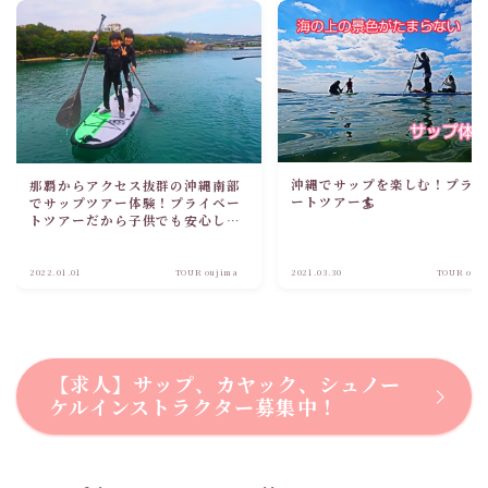
沖縄でサップを楽しむ！プラ
那覇からアクセス抜群の沖縄南部
ートツアー🏄
でサップツアー体験！プライベー
トツアーだから子供でも安心して
楽しめる！
2022.01.01
TOUR oujima
2021.03.30
TOUR ouj
【求人】サップ、カヤック、シュノー
ケルインストラクター募集中！