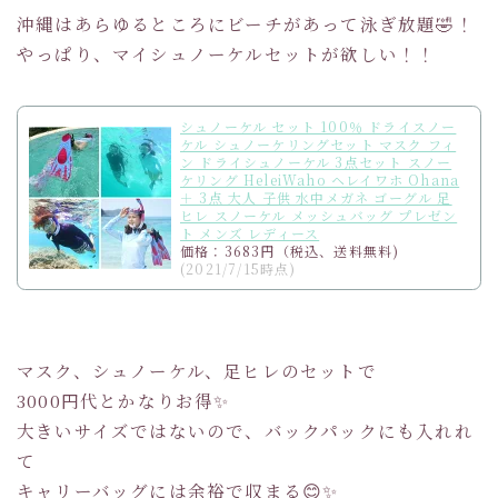
沖縄はあらゆるところにビーチがあって泳ぎ放題🤣！
やっぱり、マイシュノーケルセットが欲しい！！
シュノーケル セット 100％ ドライスノー
ケル シュノーケリングセット マスク フィ
ン ドライシュノーケル 3点セット スノー
ケリング HeleiWaho ヘレイワホ Ohana
＋ 3点 大人 子供 水中メガネ ゴーグル 足
ヒレ スノーケル メッシュバッグ プレゼン
ト メンズ レディース
価格：3683円（税込、送料無料)
(2021/7/15時点)
マスク、シュノーケル、足ヒレのセットで
3000円代とかなりお得✨
大きいサイズではないので、バックパックにも入れれ
て
キャリーバッグには余裕で収まる😊✨