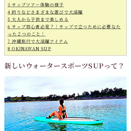
3
サップツアー体験の様子
4
釣りなどさまざまな遊びで大活躍
5
大人から子供まで楽しめる
6
サップ初心者必見？！サップで立つために必要なた
った２つのこと！
7
沖縄旅行で大活躍アイテム
8
OKINAWAN SUP
新しいウォータースポーツSUPって？