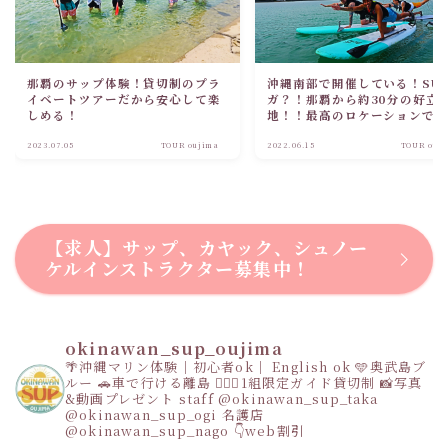
那覇のサップ体験！貸切制のプラ
沖縄南部で開催している！SU
イベートツアーだから安心して楽
ガ？！那覇から約30分の好立
しめる！
地！！最高のロケーションで
を楽しもう！！
2023.07.05
TOUR oujima
2022.06.15
TOUR ouj
【求人】サップ、カヤック、シュノー
ケルインストラクター募集中！
okinawan_sup_oujima
🌴沖縄マリン体験｜初心者ok｜ English ok
🩵奥武島ブ
ルー
🚗車で行ける離島
👩‍❤️‍👩1組限定ガイド貸切制
📸写真
&動画プレゼント
staff
@okinawan_sup_taka
@okinawan_sup_ogi
名護店
@okinawan_sup_nago
👇web割引