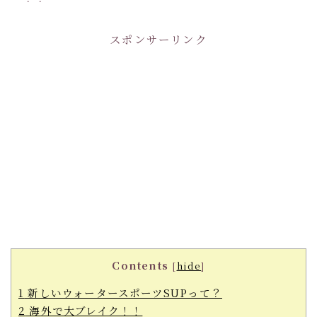
スポンサーリンク
Contents
[
hide
]
1
新しいウォータースポーツSUPって？
2
海外で大ブレイク！！