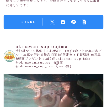
晴らしい海を体験して頂き、沖縄を好きになってもらえば最高
に嬉しいです！！
SHARE
okinawan_sup_oujima
🌴沖縄マリン体験｜初心者ok｜ English ok
🩵奥武島ブ
ルー
🚗車で行ける離島
👩‍❤️‍👩1組限定ガイド貸切制
📸写真
&動画プレゼント
staff
@okinawan_sup_taka
@okinawan_sup_ogi
名護店
@okinawan_sup_nago
👇web割引