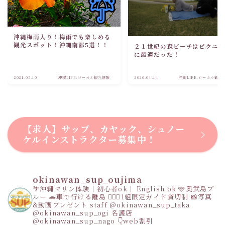
沖縄梅雨入り！梅雨でも楽しめる
観光スポット！沖縄南部5選！！
２１世紀の森ビーチはピクニ
に最適だった！
2021.05.10
沖縄LIFE.ローカル観光情報
2020.04.14
沖縄LIFE.ローカル観光
【求人】サップ、カヤック、シュノー
ケルインストラクター募集中！
okinawan_sup_oujima
🌴沖縄マリン体験｜初心者ok｜ English ok
🩵奥武島ブ
ルー
🚗車で行ける離島
👩‍❤️‍👩1組限定ガイド貸切制
📸写真
&動画プレゼント
staff
@okinawan_sup_taka
@okinawan_sup_ogi
名護店
@okinawan_sup_nago
👇web割引