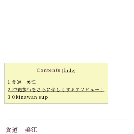
Contents
[
hide
]
1
食道 美江
2
沖縄旅行をさらに楽しくするアソビュー！
3
Okinawan sup
食道 美江