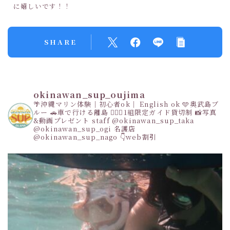
に嬉しいです！！
SHARE
okinawan_sup_oujima
🌴沖縄マリン体験｜初心者ok｜ English ok
🩵奥武島ブ
ルー
🚗車で行ける離島
👩‍❤️‍👩1組限定ガイド貸切制
📸写真
&動画プレゼント
staff
@okinawan_sup_taka
@okinawan_sup_ogi
名護店
@okinawan_sup_nago
👇web割引