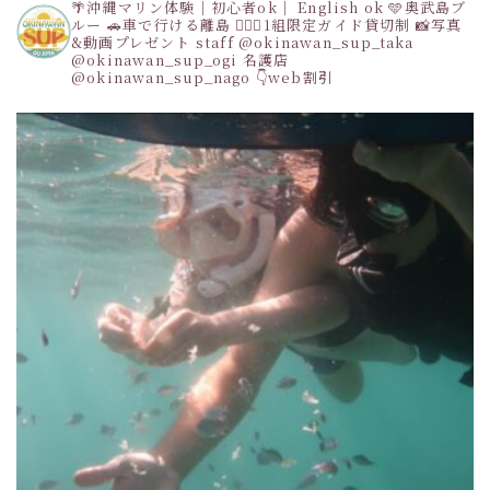
🌴沖縄マリン体験｜初心者ok｜ English ok
🩵奥武島ブ
ルー
🚗車で行ける離島
👩‍❤️‍👩1組限定ガイド貸切制
📸写真
&動画プレゼント
staff
@okinawan_sup_taka
@okinawan_sup_ogi
名護店
@okinawan_sup_nago
👇web割引