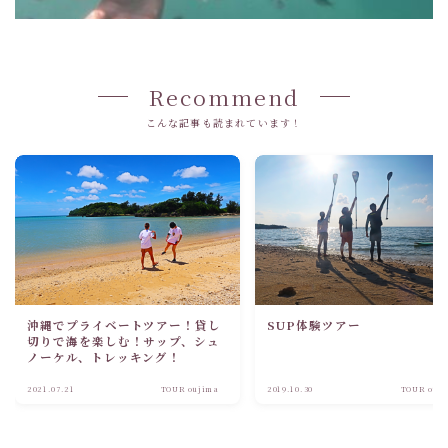
Recommend
こんな記事も読まれています！
沖縄でプライベートツアー！貸し
SUP体験ツアー
切りで海を楽しむ！サップ、シュ
ノーケル、トレッキング！
2021.07.21
TOUR oujima
2019.10.30
TOUR ouj