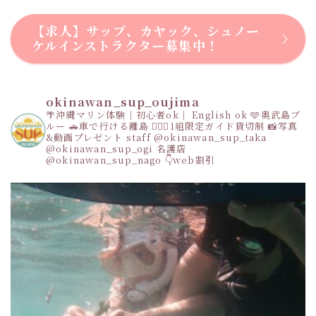
【求人】サップ、カヤック、シュノー
ケルインストラクター募集中！
okinawan_sup_oujima
🌴沖縄マリン体験｜初心者ok｜ English ok
🩵奥武島ブ
ルー
🚗車で行ける離島
👩‍❤️‍👩1組限定ガイド貸切制
📸写真
&動画プレゼント
staff
@okinawan_sup_taka
@okinawan_sup_ogi
名護店
@okinawan_sup_nago
👇web割引