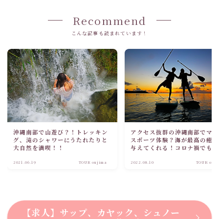
Recommend
こんな記事も読まれています！
沖縄南部で山遊び？！トレッキン
アクセス抜群の沖縄南部でマ
グ、滝のシャワーにうたれたりと
スポーツ体験？海が最高の癒
大自然を満喫！！
与えてくれる！コロナ禍でも
避けられるプライベートツア
2021.06.19
TOUR oujima
2022.08.10
TOUR ouj
【求人】サップ、カヤック、シュノー