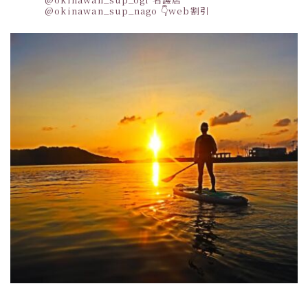
@okinawan_sup_nago
👇web割引