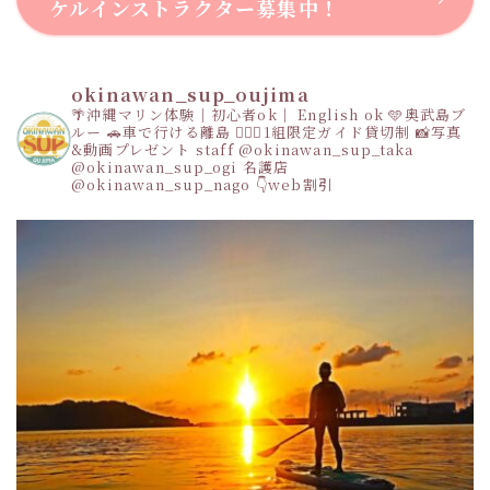
ケルインストラクター募集中！
okinawan_sup_oujima
🌴沖縄マリン体験｜初心者ok｜ English ok
🩵奥武島ブ
ルー
🚗車で行ける離島
👩‍❤️‍👩1組限定ガイド貸切制
📸写真
&動画プレゼント
staff
@okinawan_sup_taka
@okinawan_sup_ogi
名護店
@okinawan_sup_nago
👇web割引