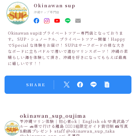
Okinawan sup
沖縄サップ専門店
Okinawan supはプライベートツアー専門店となっておりま
す。 SUP・シュノーケル、プライベートツアー開催！Happy
でSpecial な体験をお届け！ SUPはサーフボードの様な大き
なボードに立ちパドルで漕いで進むマリンスポーツ！ 沖縄の素
晴らしい海を体験して頂き、沖縄を好きになってもらえば最高
に嬉しいです！！
SHARE
okinawan_sup_oujima
🌴沖縄マリン体験｜初心者ok｜ English ok
🩵奥武島ブ
ルー
🚗車で行ける離島
👩‍❤️‍👩1組限定ガイド貸切制
📸写真
&動画プレゼント
staff
@okinawan_sup_taka
@okinawan_sup_ogi
名護店