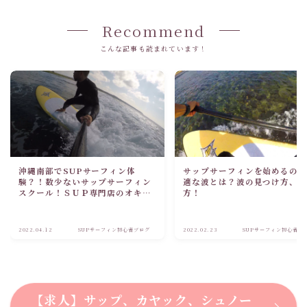
Recommend
こんな記事も読まれています！
沖縄南部でSUPサーフィン体
サップサーフィンを始めるの
験？！数少ないサップサーフィン
適な波とは？波の見つけ方、
スクール！ＳＵＰ専門店のオキナ
方！
ワンサップにお任せ！！
2022.04.12
SUPサーフィン初心者ブログ
2022.02.23
SUPサーフィン初心者ブ
【求人】サップ、カヤック、シュノー