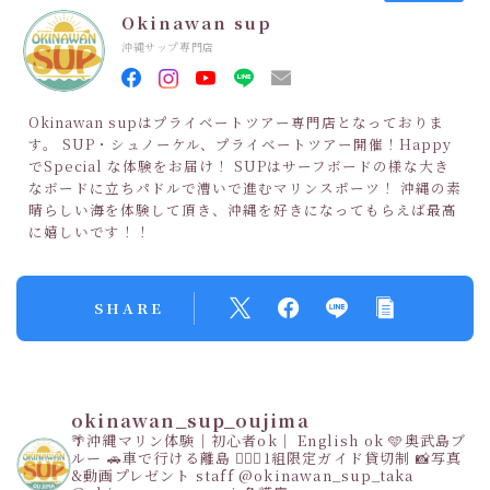
Okinawan sup
沖縄サップ専門店
Okinawan supはプライベートツアー専門店となっておりま
す。 SUP・シュノーケル、プライベートツアー開催！Happy
でSpecial な体験をお届け！ SUPはサーフボードの様な大き
なボードに立ちパドルで漕いで進むマリンスポーツ！ 沖縄の素
晴らしい海を体験して頂き、沖縄を好きになってもらえば最高
に嬉しいです！！
SHARE
okinawan_sup_oujima
🌴沖縄マリン体験｜初心者ok｜ English ok
🩵奥武島ブ
ルー
🚗車で行ける離島
👩‍❤️‍👩1組限定ガイド貸切制
📸写真
&動画プレゼント
staff
@okinawan_sup_taka