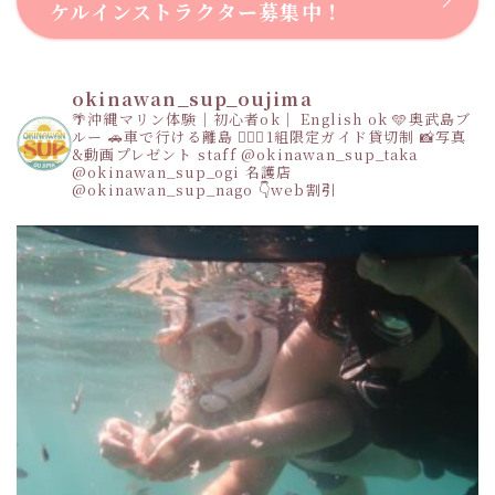
ケルインストラクター募集中！
okinawan_sup_oujima
🌴沖縄マリン体験｜初心者ok｜ English ok
🩵奥武島ブ
ルー
🚗車で行ける離島
👩‍❤️‍👩1組限定ガイド貸切制
📸写真
&動画プレゼント
staff
@okinawan_sup_taka
@okinawan_sup_ogi
名護店
@okinawan_sup_nago
👇web割引