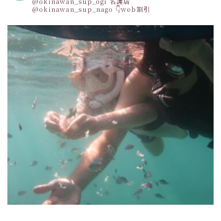
@okinawan_sup_ogi
名護店
@okinawan_sup_nago
👇web割引