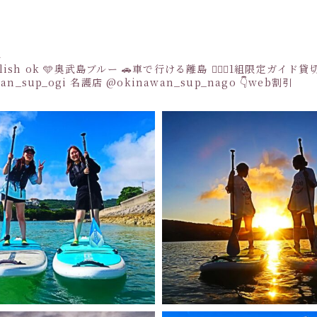
a
sh ok
🩵奥武島ブルー
🚗車で行ける離島
👩‍❤️‍👩1組限定ガイド
an_sup_ogi
名護店
@okinawan_sup_nago
👇web割引