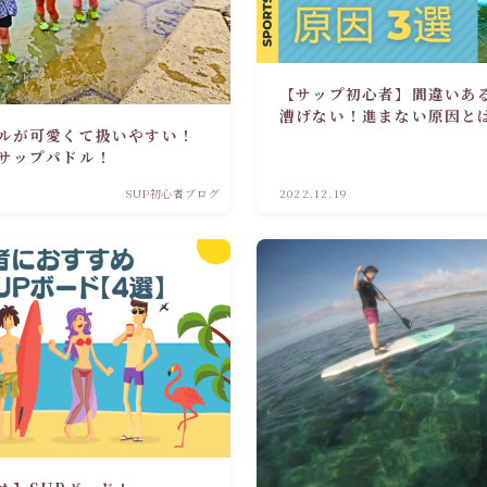
【サップ初心者】間違いあ
漕げない！進まない原因と
ルが可愛くて扱いやすい！
サップパドル！
SUP初心者ブログ
2022.12.19