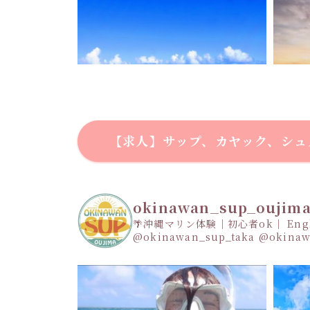
【求人】サップ、カヤック、シュ
okinawan_sup_oujim
🌴沖縄マリン体験｜初心者ok｜ Engli
@okinawan_sup_taka
@okinaw