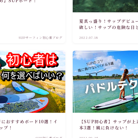
め】SUPボード！
夏真っ盛り！サップデビュ
欲しい！サップの危険な日
SUPサーフィン初心者ブログ
2022.07.18
者におすすめボード10選！イ
【SUP初心者】サップが上
ップ！
本3選！風に負けない！
SUP初心者ブログ
2021.09.25