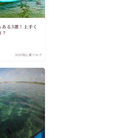
るある3選！上手く
は？
SUP初心者ブログ