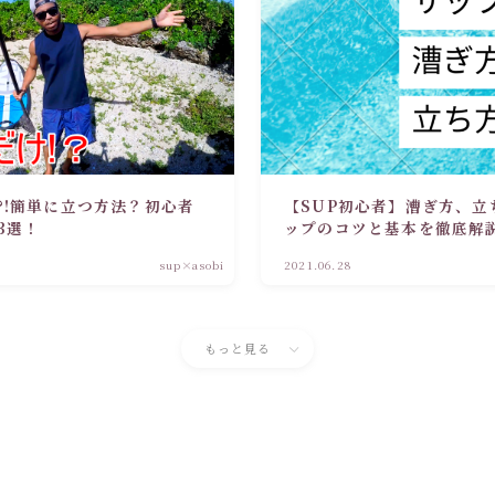
?!簡単に立つ方法？初心者
【SUP初心者】漕ぎ方、立
3選！
ップのコツと基本を徹底解
sup×asobi
2021.06.28
もっと見る