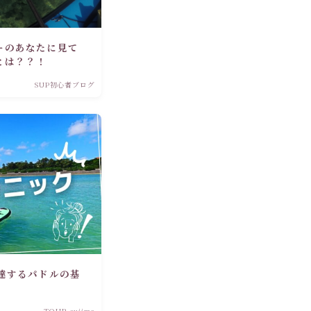
ーのあなたに見て
とは？？！
SUP初心者ブログ
達するパドルの基
TOUR oujima