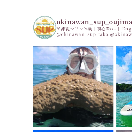
okinawan_sup_oujim
🌴沖縄マリン体験｜初心者ok｜ Engli
@okinawan_sup_taka
@okinaw