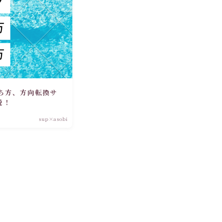
ち方、方向転換サ
説！
sup×asobi