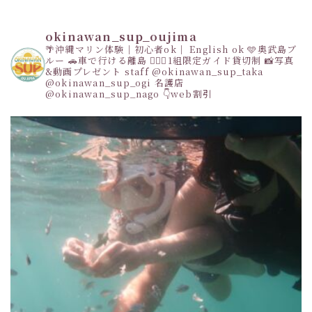
okinawan_sup_oujima
🌴沖縄マリン体験｜初心者ok｜ English ok
🩵奥武島ブ
ルー
🚗車で行ける離島
👩‍❤️‍👩1組限定ガイド貸切制
📸写真
&動画プレゼント
staff
@okinawan_sup_taka
@okinawan_sup_ogi
名護店
@okinawan_sup_nago
👇web割引