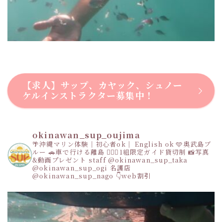
【求人】サップ、カヤック、シュノー
ケルインストラクター募集中！
okinawan_sup_oujima
🌴沖縄マリン体験｜初心者ok｜ English ok
🩵奥武島ブ
ルー
🚗車で行ける離島
👩‍❤️‍👩1組限定ガイド貸切制
📸写真
&動画プレゼント
staff
@okinawan_sup_taka
@okinawan_sup_ogi
名護店
@okinawan_sup_nago
👇web割引