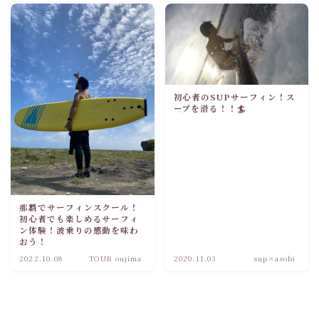
初心者のSUPサーフィン！ス
ープを滑る！！🏄
那覇でサーフィンスクール！
初心者でも楽しめるサーフィ
ン体験！波乗りの感動を味わ
おう！
2022.10.08
TOUR oujima
2020.11.03
sup×asobi