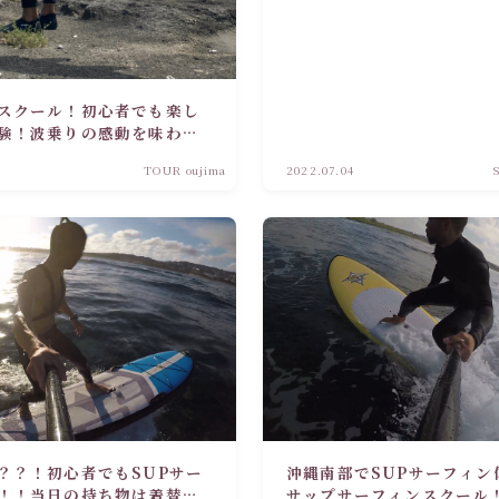
スクール！初心者でも楽し
験！波乗りの感動を味わお
TOUR oujima
2022.07.04
？？！初心者でもSUPサー
沖縄南部でSUPサーフィン
！！当日の持ち物は着替え
サップサーフィンスクール