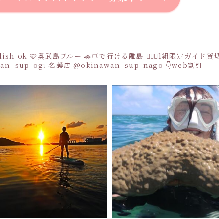
a
sh ok
🩵奥武島ブルー
🚗車で行ける離島
👩‍❤️‍👩1組限定ガイド
an_sup_ogi
名護店
@okinawan_sup_nago
👇web割引
Instagram でフォロー
さらに読み込む