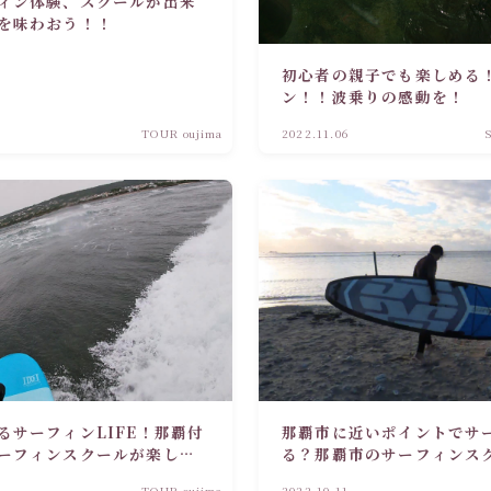
ィン体験、スクールが出来
を味わおう！！
初心者の親子でも楽しめる
ン！！波乗りの感動を！
TOUR oujima
2022.11.06
るサーフィンLIFE！那覇付
那覇市に近いポイントでサ
ーフィンスクールが楽しす
る？那覇市のサーフィンス
乗りを楽しめちゃう！！
TOUR oujima
2022.10.11