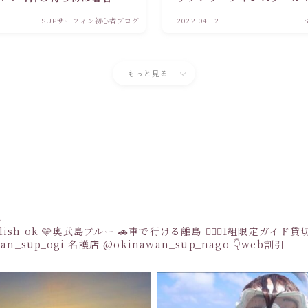
い海で波乗りの感動を！！
オキナワンサップにお任せ
SUPサーフィン初心者ブログ
2022.04.12
もっと見る
a
sh ok
🩵奥武島ブルー
🚗車で行ける離島
👩‍❤️‍👩1組限定ガイド
an_sup_ogi
名護店
@okinawan_sup_nago
👇web割引