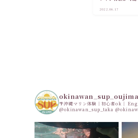
とタオルのみ！青
2022.06.17
okinawan_sup_oujim
🌴沖縄マリン体験｜初心者ok｜ Engli
@okinawan_sup_taka
@okinaw