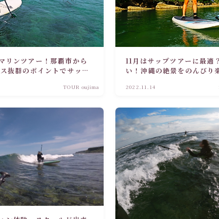
マリンツアー！那覇市から
11月はサップツアーに最適
セス抜群のポイントでサップ
い！沖縄の絶景をのんびり
！プライベートツアーでの
ートツアー！
TOUR oujima
2022.11.14