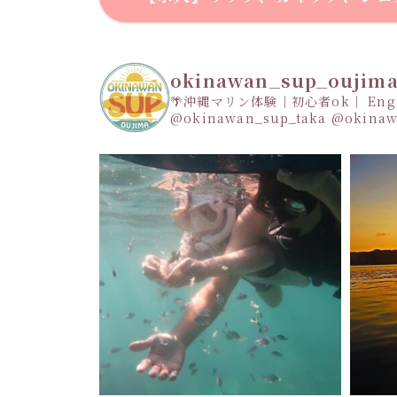
okinawan_sup_oujim
🌴沖縄マリン体験｜初心者ok｜ Engli
@okinawan_sup_taka
@okinaw