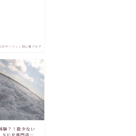
SUPサーフィン初心者ブログ
体験？！数少ない
！ＳＵＰ専門店の