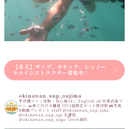
【求人】サップ、カヤック、シュノー
ケルインストラクター募集中！
okinawan_sup_oujima
🌴沖縄マリン体験｜初心者ok｜ English ok
🩵奥武島ブ
ルー
🚗車で行ける離島
👩‍❤️‍👩1組限定ガイド貸切制
📸写真
&動画プレゼント
staff
@okinawan_sup_taka
@okinawan_sup_ogi
名護店
@okinawan_sup_nago
👇web割引