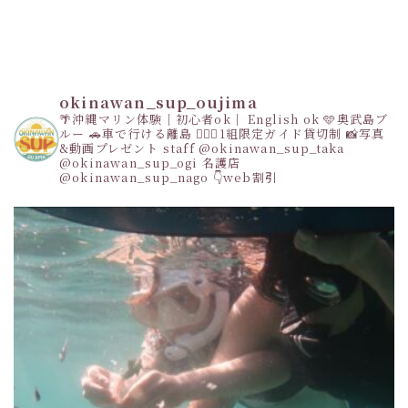
okinawan_sup_oujima
🌴沖縄マリン体験｜初心者ok｜ English ok
🩵奥武島ブ
ルー
🚗車で行ける離島
👩‍❤️‍👩1組限定ガイド貸切制
📸写真
&動画プレゼント
staff
@okinawan_sup_taka
@okinawan_sup_ogi
名護店
@okinawan_sup_nago
👇web割引