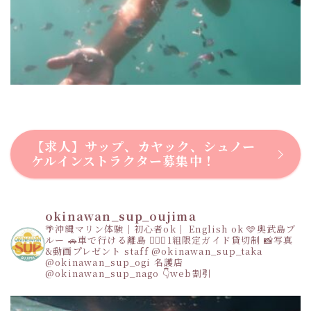
【求人】サップ、カヤック、シュノー
ケルインストラクター募集中！
okinawan_sup_oujima
🌴沖縄マリン体験｜初心者ok｜ English ok
🩵奥武島ブ
ルー
🚗車で行ける離島
👩‍❤️‍👩1組限定ガイド貸切制
📸写真
&動画プレゼント
staff
@okinawan_sup_taka
@okinawan_sup_ogi
名護店
@okinawan_sup_nago
👇web割引