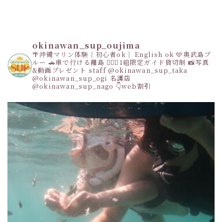
okinawan_sup_oujima
🌴沖縄マリン体験｜初心者ok｜ English ok
🩵奥武島ブ
ルー
🚗車で行ける離島
👩‍❤️‍👩1組限定ガイド貸切制
📸写真
&動画プレゼント
staff
@okinawan_sup_taka
@okinawan_sup_ogi
名護店
@okinawan_sup_nago
👇web割引