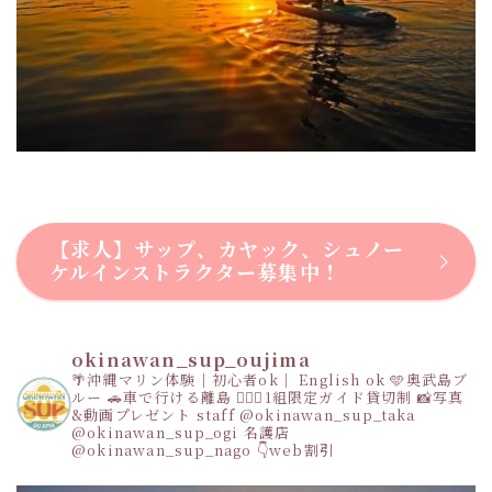
【求人】サップ、カヤック、シュノー
ケルインストラクター募集中！
okinawan_sup_oujima
🌴沖縄マリン体験｜初心者ok｜ English ok
🩵奥武島ブ
ルー
🚗車で行ける離島
👩‍❤️‍👩1組限定ガイド貸切制
📸写真
&動画プレゼント
staff
@okinawan_sup_taka
@okinawan_sup_ogi
名護店
@okinawan_sup_nago
👇web割引