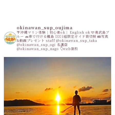
okinawan_sup_oujima
🌴沖縄マリン体験｜初心者ok｜ English ok
🩵奥武島ブ
ルー
🚗車で行ける離島
👩‍❤️‍👩1組限定ガイド貸切制
📸写真
&動画プレゼント
staff
@okinawan_sup_taka
@okinawan_sup_ogi
名護店
@okinawan_sup_nago
👇web割引