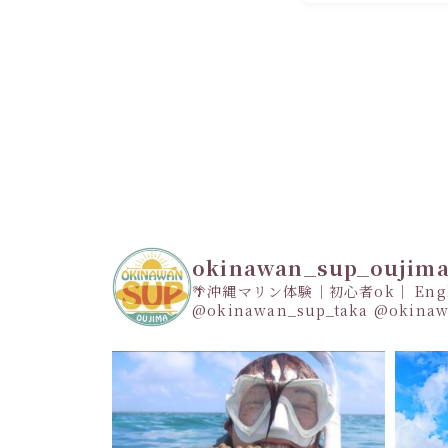
okinawan_sup_oujim
🌴沖縄マリン体験｜初心者ok｜ Engli
@okinawan_sup_taka
@okinaw