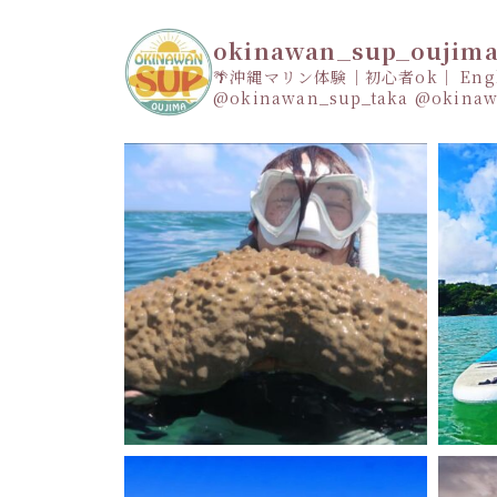
okinawan_sup_oujim
🌴沖縄マリン体験｜初心者ok｜ Engli
@okinawan_sup_taka
@okinaw