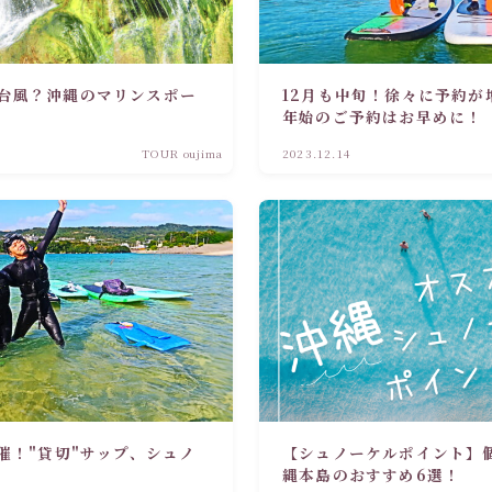
台風？沖縄のマリンスポー
12月も中旬！徐々に予約が
年始のご予約はお早めに！
TOUR oujima
2023.12.14
催！"貸切"サップ、シュノ
【シュノーケルポイント】
縄本島のおすすめ6選！