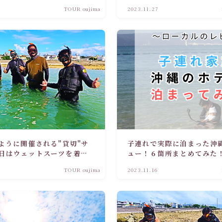
TOUR oujima
2023.11.27
ように開催される"貸切"サ
子連れで実際に泊まった沖
日はウェットスーツを着て
ュー！６箇所まとめてみた
TOUR oujima
2023.11.16