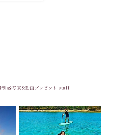
貸切制
📸写真&動画プレゼント
staff