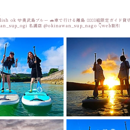
a
sh ok
🩵奥武島ブルー
🚗車で行ける離島
👩‍❤️‍👩1組限定ガイド
an_sup_ogi
名護店
@okinawan_sup_nago
👇web割引
Instagram でフォロー
さらに読み込む