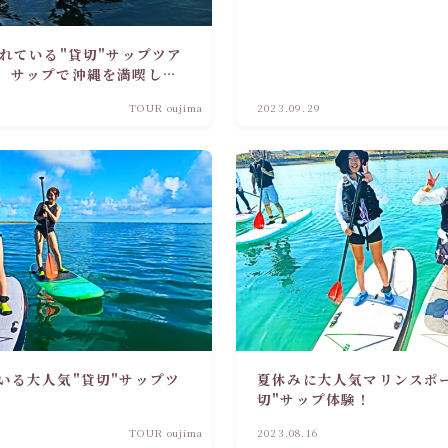
されている"貸切"サップツア
、サップで沖縄を満喫しま
TOUR oujima
2023.09.29
いる大人気"貸切"サップツ
夏休みに大人気マリンスポ
切"サップ体験！
TOUR oujima
2023.08.16