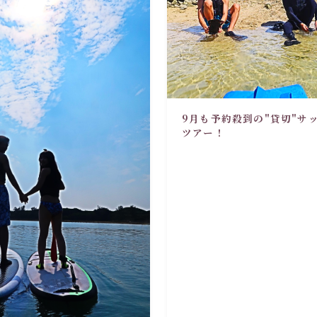
9月も予約殺到の"貸切"サ
ツアー！