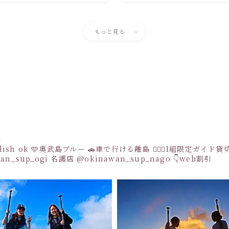
もっと見る
a
sh ok
🩵奥武島ブルー
🚗車で行ける離島
👩‍❤️‍👩1組限定ガイド
an_sup_ogi
名護店
@okinawan_sup_nago
👇web割引