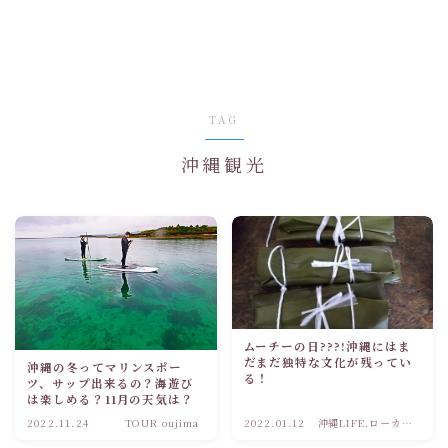
TAG
沖縄観光
ムーチーの日???!沖縄にはま
だまだ独特な文化が残ってい
沖縄の冬ってマリンスポー
る！
ツ、サップ出来るの？海遊び
は楽しめる？11月の天気は？
2022.11.24
TOUR oujima
2022.01.12
沖縄LIFE.ローカル
観光情報