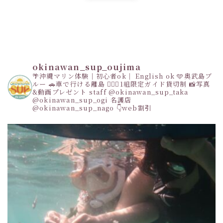
okinawan_sup_oujima
🌴沖縄マリン体験｜初心者ok｜ English ok
🩵奥武島ブ
ルー
🚗車で行ける離島
👩‍❤️‍👩1組限定ガイド貸切制
📸写真
&動画プレゼント
staff
@okinawan_sup_taka
@okinawan_sup_ogi
名護店
@okinawan_sup_nago
👇web割引