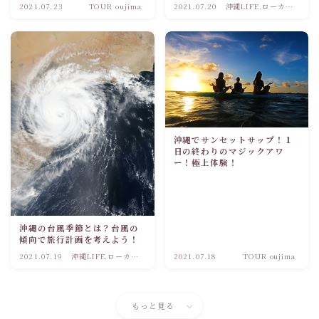
2021.07.23
TOUR oujima
2021.07.20
沖縄LIFE.ローカル
観光情報
沖縄でサンセットサップ！１
日の終わりのマジックアワ
ー！極上体験！
沖縄の台風季節とは？台風の
傾向で旅行計画を考えよう！
2021.07.19
沖縄LIFE.ローカル
2021.07.18
TOUR oujima
観光情報
もっと見る