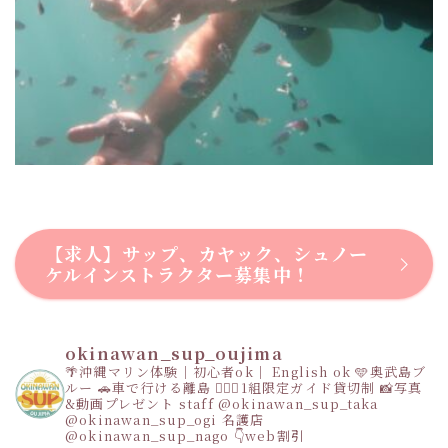
【求人】サップ、カヤック、シュノー
ケルインストラクター募集中！
okinawan_sup_oujima
🌴沖縄マリン体験｜初心者ok｜ English ok
🩵奥武島ブ
ルー
🚗車で行ける離島
👩‍❤️‍👩1組限定ガイド貸切制
📸写真
&動画プレゼント
staff
@okinawan_sup_taka
@okinawan_sup_ogi
名護店
@okinawan_sup_nago
👇web割引