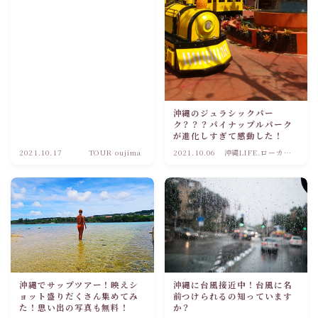
沖縄のジュラシックパー
ク？？？パイナップルパーク
が進化しすぎて感動した！
2021.10.17
TOUR oujima
2021.10.06
沖縄LIFE.ローカル
観光情報
沖縄でサップツアー！映えシ
沖縄に台風接近中！台風に名
ョット盛りだくさん集めてみ
前つけられるの知っています
た！思い出の写真も無料！
か？