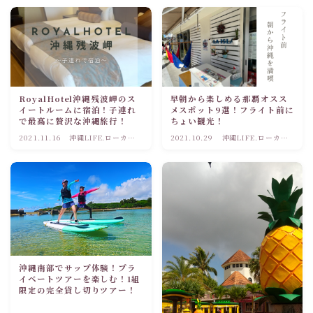
RoyalHotel沖縄残波岬のス
早朝から楽しめる那覇オスス
イートルームに宿泊！子連れ
メスポット9選！フライト前に
で最高に贅沢な沖縄旅行！
ちょい観光！
2021.11.16
沖縄LIFE.ローカル
2021.10.29
沖縄LIFE.ローカル
観光情報
観光情報
沖縄南部でサップ体験！プラ
イベートツアーを楽しむ！1組
限定の完全貸し切りツアー！