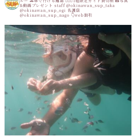
ルー
🚗車で行ける離島
👩‍❤️‍👩1組限定ガイド貸切制
📸写真
&動画プレゼント
staff
@okinawan_sup_taka
@okinawan_sup_ogi
名護店
@okinawan_sup_nago
👇web割引