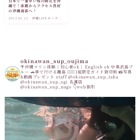
日本で一番早い桜の開花を沖
縄で！那覇からアクセス良好
の沖縄南部へ！
2023.01.23
沖縄LIFE.ローカル
観光情報
okinawan_sup_oujima
🌴沖縄マリン体験｜初心者ok｜ English ok
🩵奥武島ブ
ルー
🚗車で行ける離島
👩‍❤️‍👩1組限定ガイド貸切制
📸写真
&動画プレゼント
staff
@okinawan_sup_taka
@okinawan_sup_ogi
名護店
@okinawan_sup_nago
👇web割引