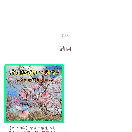
TAG
満開
【2023年】やえせ桜まつり！