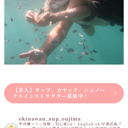
【求人】サップ、カヤック、シュノー
ケルインストラクター募集中！
okinawan_sup_oujima
🌴沖縄マリン体験｜初心者ok｜ English ok
🩵奥武島ブ