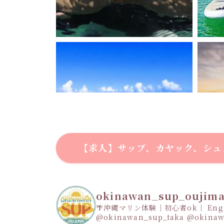
【求人】サップ、カヤック、シュ
okinawan_sup_oujim
🌴沖縄マリン体験｜初心者ok｜ Engli
@okinawan_sup_taka
@okinaw