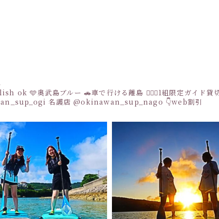
a
sh ok
🩵奥武島ブルー
🚗車で行ける離島
👩‍❤️‍👩1組限定ガイド
an_sup_ogi
名護店
@okinawan_sup_nago
👇web割引