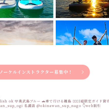
ノーケルインストラクター募集中！
a
sh ok
🩵奥武島ブルー
🚗車で行ける離島
👩‍❤️‍👩1組限定ガイド
an_sup_ogi
名護店
@okinawan_sup_nago
👇web割引