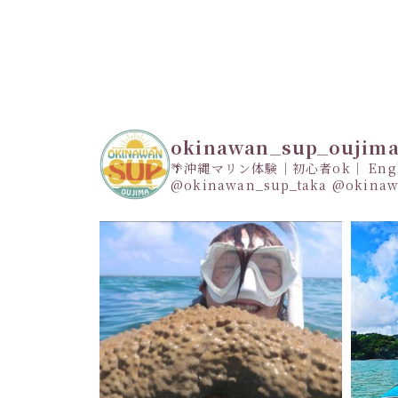
okinawan_sup_oujim
🌴沖縄マリン体験｜初心者ok｜ Engli
@okinawan_sup_taka
@okinaw