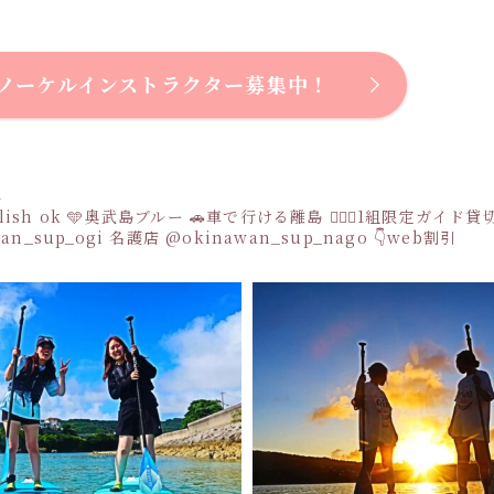
ノーケルインストラクター募集中！
a
sh ok
🩵奥武島ブルー
🚗車で行ける離島
👩‍❤️‍👩1組限定ガイド
an_sup_ogi
名護店
@okinawan_sup_nago
👇web割引