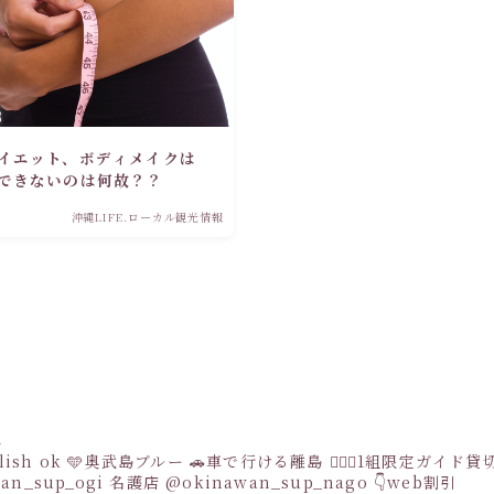
イエット、ボディメイクは
できないのは何故？？
沖縄LIFE.ローカル観光情報
a
sh ok
🩵奥武島ブルー
🚗車で行ける離島
👩‍❤️‍👩1組限定ガイド
an_sup_ogi
名護店
@okinawan_sup_nago
👇web割引