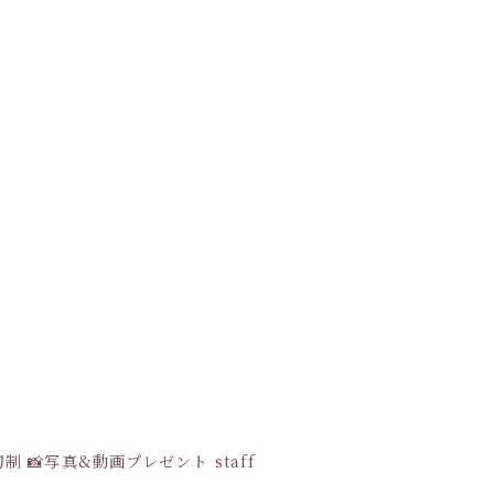
貸切制
📸写真&動画プレゼント
staff