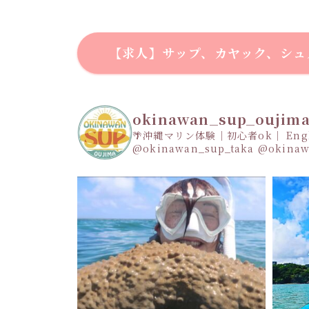
【求人】サップ、カヤック、シュ
okinawan_sup_oujim
🌴沖縄マリン体験｜初心者ok｜ Engli
@okinawan_sup_taka
@okinaw