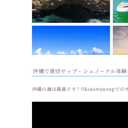
沖縄で貸切サップ・シュノーケル体験
沖縄の海は最高です！Okinawansup