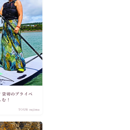
？貸切のプライベ
しむ！
TOUR oujima