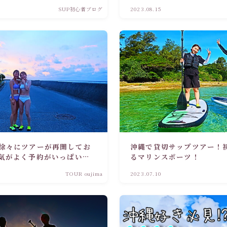
SUP初心者ブログ
2023.08.15
徐々にツアーが再開してお
沖縄で貸切サップツアー！
気がよく予約がいっぱいで
るマリンスポーツ！
TOUR oujima
2023.07.10