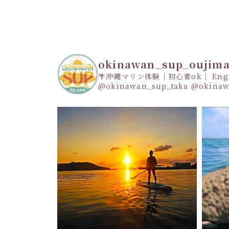
okinawan_sup_oujim
🌴沖縄マリン体験｜初心者ok｜ Engli
@okinawan_sup_taka
@okinaw