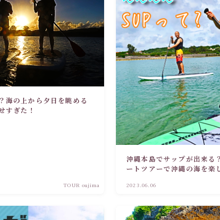
？海の上から夕日を眺める
せすぎた！
沖縄本島でサップが出来る
ートツアーで沖縄の海を楽
TOUR oujima
2023.06.06