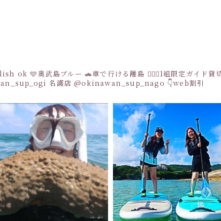
a
sh ok
🩵奥武島ブルー
🚗車で行ける離島
👩‍❤️‍👩1組限定ガイド
an_sup_ogi
名護店
@okinawan_sup_nago
👇web割引