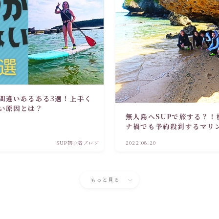
間違いあるある3選！上手く
い原因とは？
無人島へSUPで旅する？！
ナ禍でも予約殺到するマリ
縄南部でプライベートツア
SUP初心者ブログ
2022.08.20
もっと見る