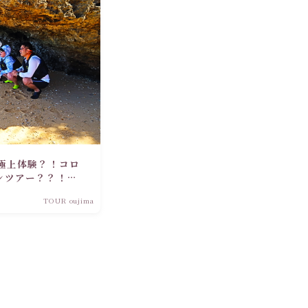
極上体験？！コロ
ンツアー？？！沖
ー！
TOUR oujima