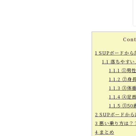
Cont
1
SUPボードから
1.1
落ちやすい
1.1.1
①男
1.1.2
②身長
1.1.3
③体重
1.1.4
④足首
1.1.5
⑤50
2
SUPボードか
3
悪い乗り方は？
4
まとめ