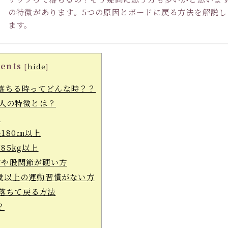
の特徴があります。5つの原因とボードに戻る方法を解説し
ます。
ents
[
hide
]
落ちる時ってどんな時？？
人の特徴とは？
性
180㎝以上
85kg以上
や股関節が硬い方
歳以上の運動習慣がない方
ら落ちて戻る方法
？