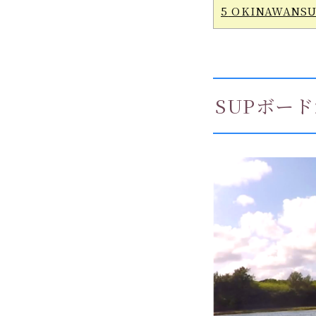
5
OKINAWANS
SUPボー