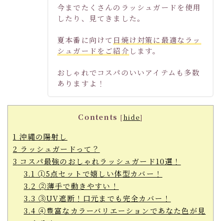
今までたくさんのラッシュガードを使用
したり、見てきました。
夏本番に向けて
日焼け対策に最適なラッ
シュガードをご紹介
します。
おしゃれでコスパのいいアイテムも多数
ありますよ！
Contents
[
hide
]
1
沖縄の陽射し
2
ラッシュガードって？
3
コスパ最強のおしゃれラッシュガード10選！
3.1
➀5点セットで嬉しい体型カバー！
3.2
➁薄手で動きやすい！
3.3
➂UV遮断！口元までも完全カバー！
3.4
➃豊富なカラーバリエーションであなた色が見