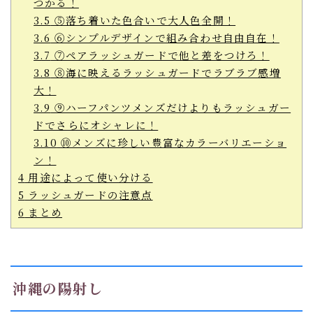
つかる！
3.5
⑤落ち着いた色合いで大人色全開！
3.6
⑥シンプルデザインで組み合わせ自由自在！
3.7
⑦ペアラッシュガードで他と差をつけろ！
3.8
⑧海に映えるラッシュガードでラブラブ感増
大！
3.9
⑨ハーフパンツメンズだけよりもラッシュガー
ドでさらにオシャレに！
3.10
⑩メンズに珍しい豊富なカラーバリエーショ
ン！
4
用途によって使い分ける
5
ラッシュガードの注意点
6
まとめ
沖縄の陽射し