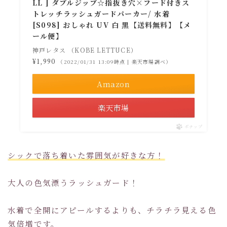
LL ] ダブルジップ☆指抜き穴×フード付きス
トレッチラッシュガードパーカー/ 水着
[S098] おしゃれ UV 白 黒【送料無料】【メ
ール便】
神戸レタス （KOBE LETTUCE）
¥1,990
（2022/01/31 13:09時点 | 楽天市場調べ）
Amazon
楽天市場
ポチップ
シックで落ち着いた雰囲気が好きな方！
大人の色気漂うラッシュガード！
水着で全開にアピールするよりも、チラチラ見える色
気倍増です。