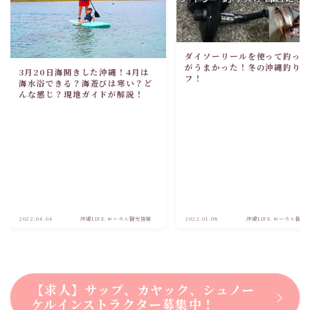
ダイソーリールを使って釣っ
がうまかった！冬の沖縄釣り
3月20日海開きした沖縄！4月は
フ！
海水浴できる？海遊びは寒い？ど
んな感じ？現地ガイドが解説！
2022.04.04
沖縄LIFE.ローカル観光情報
2022.01.08
沖縄LIFE.ローカル観光
【求人】サップ、カヤック、シュノー
ケルインストラクター募集中！