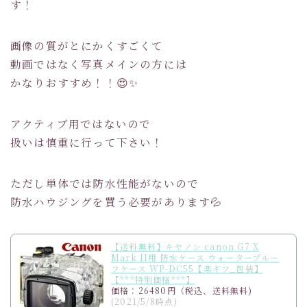
す！
画像の質がとにかくすごくて
動画ではなく写真メインの方には
かなりおすすめ！！😍✨
アクティブ用ではないので
扱いは慎重に行って下さい！
ただし単体では防水性能がないので
防水ハウジングを買う必要があります💦
【送料無料】キヤノン canon G7 X
Mark II用 防水ケース ウォータープルー
フケース WP-DC55【楽ギフ_包装】
【***特別価格***】
価格：26480円（税込、送料無料)
(2021/5/8時点)