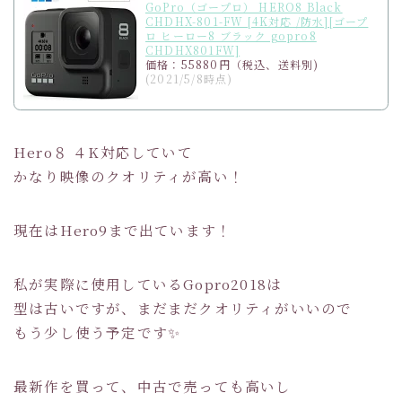
GoPro（ゴープロ） HERO8 Black
CHDHX-801-FW [4K対応 /防水][ゴープ
ロ ヒーロー8 ブラック gopro8
CHDHX801FW]
価格：55880円（税込、送料別)
(2021/5/8時点)
Hero８ ４K対応していて
かなり映像のクオリティが高い！
現在はHero9まで出ています！
私が実際に使用しているGopro2018は
型は古いですが、まだまだクオリティがいいので
もう少し使う予定です✨
最新作を買って、中古で売っても高いし