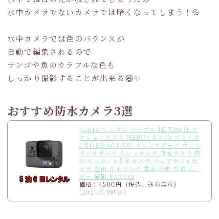
水中カメラでないカメラでは暗くなってしまう！💦
水中カメラでは色のバランスが
自動で編集されるので
サンゴや魚のカラフルな色も
しっかり撮影することが出来る😆✨
おすすめ防水カメラ3選
gopro レンタル ゴープロ 4K 5泊6日 ア
クションカメラ HERO6 Black ブラック
CHDHX-601-FW マリンスポーツ ウィン
タースポーツ トレッキング 防水カメラ 防
水 ヒーロー6 5 8 カメラ ウェアラブルカ
メラ 登山 ダイビング 雪山 水中 写真 ムー
ビー 撮影 kamera
価格：4500円（税込、送料無料)
(2021/5/8時点)