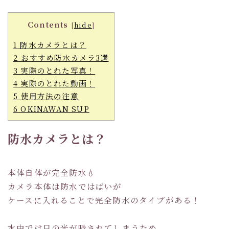
Contents
[
hide
]
1
防水カメラとは？
2
おすすめ防水カメラ3選
3
実際のとれた写真！
4
実際のとれた動画！
5
使用方法の注意
6
OKINAWAN SUP
防水カメラとは？
本体自体が完全防水💧
カメラ本体は防水ではばいが
ケースに入れることで完全防水のタイプがある！
水中では日の光が吸されてしまうため