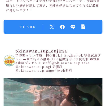
なボードに立ちパドルで漕いで進むマリンスポーツ！ 沖縄の素
晴らしい海を体験して頂き、沖縄を好きになってもらえば最高
に嬉しいです！！
SHARE
okinawan_sup_oujima
🌴沖縄マリン体験｜初心者ok｜ English ok
🩵奥武島ブ
ルー
🚗車で行ける離島
👩‍❤️‍👩1組限定ガイド貸切制
📸写真
&動画プレゼント
staff
@okinawan_sup_taka
@okinawan_sup_ogi
名護店
@okinawan_sup_nago
👇web割引