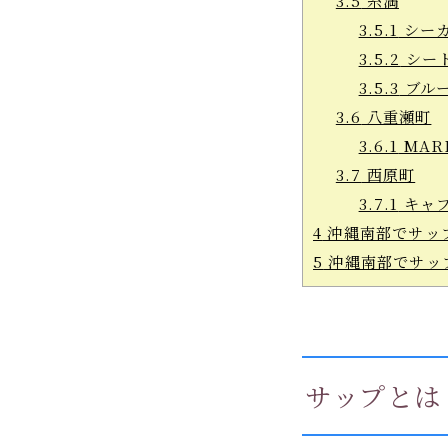
3.5
糸満
3.5.1
シーカヤ
3.5.2
シー
3.5.3
ブル
3.6
八重瀬町
3.6.1
MAR
3.7
西原町
3.7.1
キャ
4
沖縄南部でサッ
5
沖縄南部でサッ
サップとは