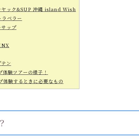
ック&SUP 沖縄 island Wish
トラベラー
ーサップ
INX
プテン
プ体験ツアーの様子！
プ体験するときに必要なもの
？