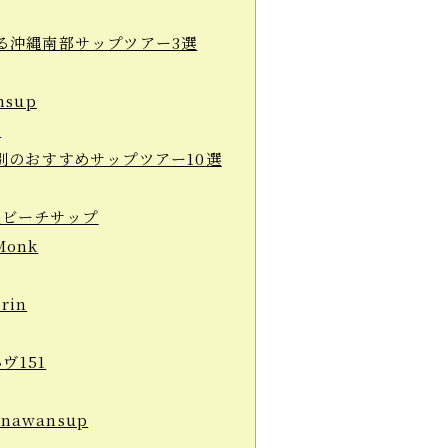
る沖縄南部サップツアー3選
nsup
k
別のおすすめサップツアー10選
ビーチサップ
Monk
rin
ヴ151
nawansup