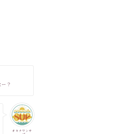
なー？
オキナワンサ